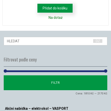
Přidat do košíku
Na dotaz
Filtrovat podle ceny
Mi
Ma
FILTR
ce
ce
Cena:
1810 Kč
—
2170 Kč
Akční nabídka – elektrokol – VASPORT