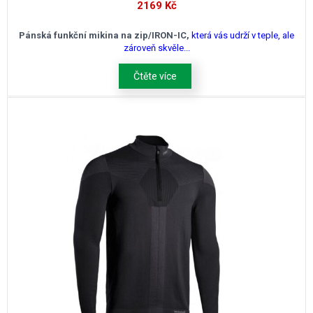
2169
Kč
Pánská funkční mikina na zip/IRON-IC,
která vás udrží v teple, ale
zároveň skvěle...
Čtěte více