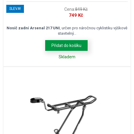
SLEVA!
Cena:
849
Kč
Původní
Aktuální
749
Kč
cena
cena
byla:
je:
Nosič zadní Arsenal 217 UNI
, určen pro náročnou cyklistiku výškově
stavitelný...
849 Kč.
749 Kč.
Přidat do košíku
Skladem