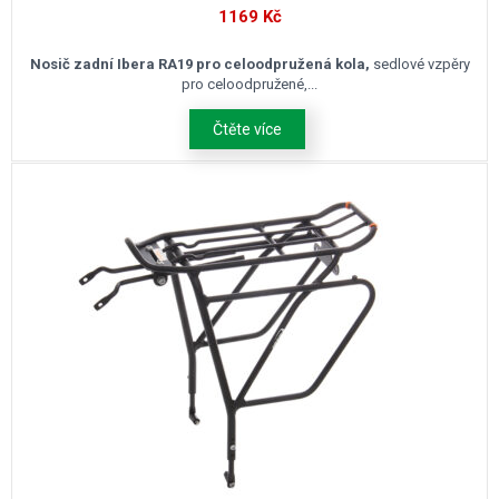
1169
Kč
Nosič zadní Ibera RA19 pro celoodpružená kola,
sedlové vzpěry
pro celoodpružené,...
Čtěte více