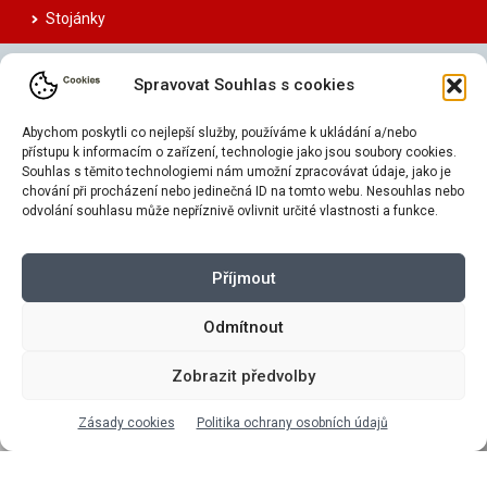
Stojánky
Pláště
Spravovat Souhlas s cookies
Duše
Abychom poskytli co nejlepší služby, používáme k ukládání a/nebo
přístupu k informacím o zařízení, technologie jako jsou soubory cookies.
Bezdušový systém
Souhlas s těmito technologiemi nám umožní zpracovávat údaje, jako je
chování při procházení nebo jedinečná ID na tomto webu. Nesouhlas nebo
odvolání souhlasu může nepříznivě ovlivnit určité vlastnosti a funkce.
Sedla
Láhve na kolo
Příjmout
Láhve Trekking
Odmítnout
Komponenty
Zobrazit předvolby
Chrániče
Zásady cookies
Politika ochrany osobních údajů
Přilby a helmy