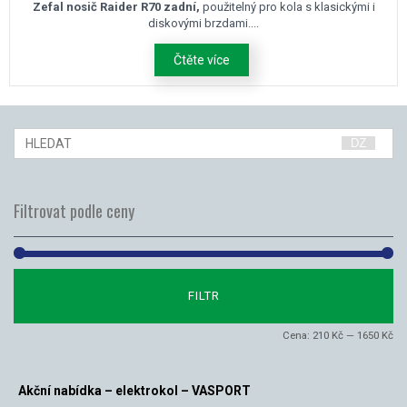
Zefal nosič Raider R70 zadní,
použitelný pro kola s klasickými i
diskovými brzdami....
Čtěte více
Filtrovat podle ceny
Mi
Ma
FILTR
ce
ce
Cena:
210 Kč
—
1650 Kč
Akční nabídka – elektrokol – VASPORT