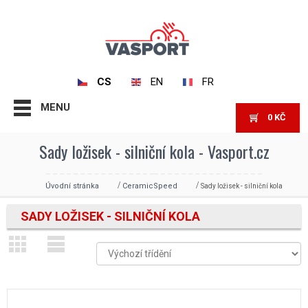
CS
EN
FR
MENU
0
KČ
Sady ložisek - silniční kola - Vasport.cz
Úvodní stránka
CeramicSpeed
Sady ložisek - silniční kola
SADY LOŽISEK - SILNIČNÍ KOLA