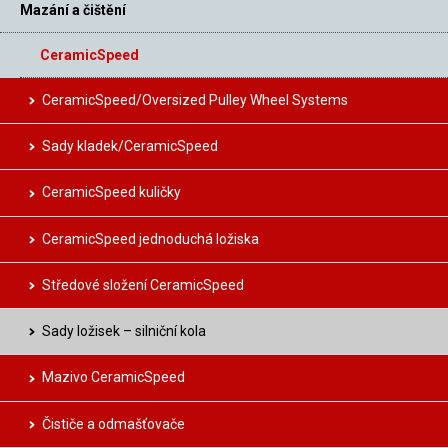
Mazání a čištění
CeramicSpeed
CeramicSpeed/Oversized Pulley Wheel Systems
Sady kladek/CeramicSpeed
CeramicSpeed kuličky
CeramicSpeed jednoduchá ložiska
Středové složení CeramicSpeed
Sady ložisek – silniční kola
Mazivo CeramicSpeed
Čističe a odmašťovače