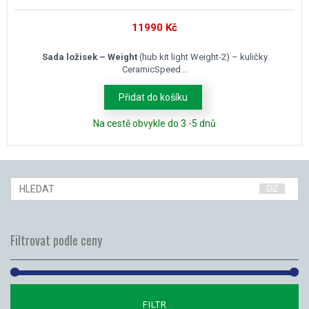
11990
Kč
Sada ložisek – Weight
(hub kit light Weight-2) – kuličky
CeramicSpeed...
Přidat do košíku
Na cestě obvykle do 3 -5 dnů
Filtrovat podle ceny
Mi
Ma
FILTR