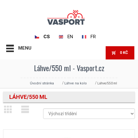
CS
EN
FR
MENU
0
KČ
Láhve/550 ml - Vasport.cz
Úvodní stránka
Láhve na kolo
Láhve/550 ml
LÁHVE/550 ML