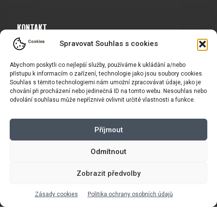
KONTAKT
Spravovat Souhlas s cookies
Josef Jochymek
Tel.: +420 603 703 232
Abychom poskytli co nejlepší služby, používáme k ukládání a/nebo
přístupu k informacím o zařízení, technologie jako jsou soubory cookies.
E-mail:
info@vasport.cz
Souhlas s těmito technologiemi nám umožní zpracovávat údaje, jako je
chování při procházení nebo jedinečná ID na tomto webu. Nesouhlas nebo
odvolání souhlasu může nepříznivě ovlivnit určité vlastnosti a funkce.
OTEVÍRACÍ DOBA
PO/ST/PÁ: 14:00 - 19:00*
Příjmout
ÚT/ČT: 16:00 - 19:00*
Odmítnout
Sobota: 9:00 - 17:00*
Neděle:
Zavřeno
Zobrazit předvolby
* Říjen, listopad a prosinec
OTEVŘENO POUZE
PO/ST/PÁ
Zásady cookies
Politika ochrany osobních údajů