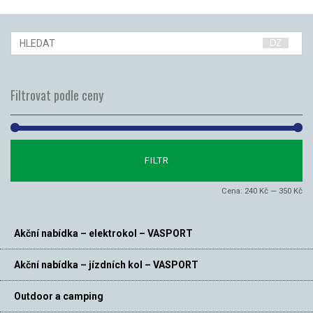
Filtrovat podle ceny
Mi
Ma
FILTR
ce
ce
Cena:
240 Kč
—
350 Kč
Akční nabídka – elektrokol – VASPORT
Akční nabídka – jízdních kol – VASPORT
Outdoor a camping