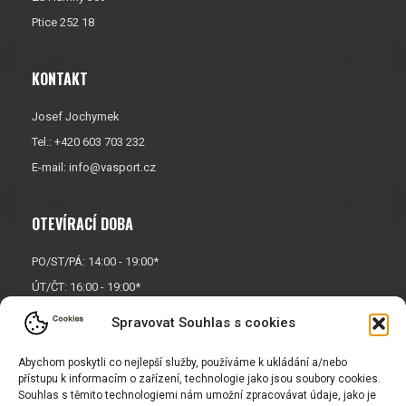
Ptice 252 18
KONTAKT
Josef Jochymek
Tel.: +420 603 703 232
E-mail:
info@vasport.cz
OTEVÍRACÍ DOBA
PO/ST/PÁ: 14:00 - 19:00*
ÚT/ČT: 16:00 - 19:00*
Sobota: 9:00 - 17:00*
Spravovat Souhlas s cookies
Neděle:
Zavřeno
* Říjen, listopad a prosinec
Abychom poskytli co nejlepší služby, používáme k ukládání a/nebo
přístupu k informacím o zařízení, technologie jako jsou soubory cookies.
OTEVŘENO POUZE
PO/ST/PÁ
Souhlas s těmito technologiemi nám umožní zpracovávat údaje, jako je