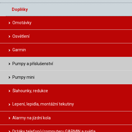
Doplňky
Omotávky
Osvětlení
Garmin
Pumpy a příslušenství
Pumpy mini
Šlahounky, redukce
Lepení, lepidla, montážní tekutiny
Alarmy na jízdní kola
Držáky telefonů/computeru GARMIN a světla