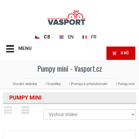
CS
EN
FR
MENU
0
KČ
Pumpy mini - Vasport.cz
Úvodní stránka
Doplňky
Pumpy a příslušenství
Pumpy mini
PUMPY MINI