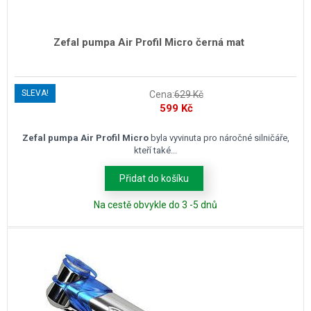
Zefal pumpa Air Profil Micro černá mat
SLEVA!
Cena:
629
Kč
Původní
Aktuální
599
Kč
cena
cena
byla:
je:
Zefal pumpa Air Profil Micro
byla vyvinuta pro náročné silničáře,
kteří také...
629 Kč.
599 Kč.
Přidat do košíku
Na cestě obvykle do 3 -5 dnů