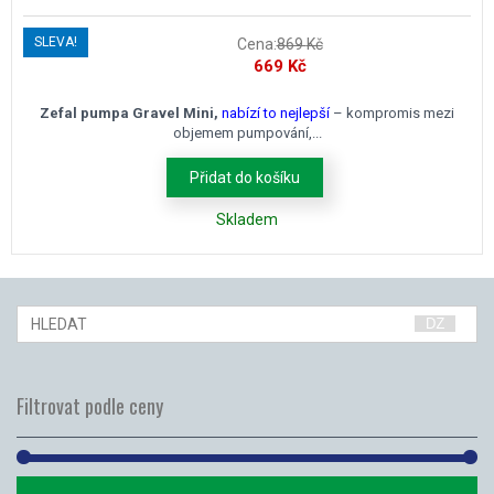
SLEVA!
Cena:
869
Kč
Původní
Aktuální
669
Kč
cena
cena
byla:
je:
Zefal pumpa Gravel Mini,
nabízí to nejlepší
– kompromis mezi
objemem pumpování,...
869 Kč.
669 Kč.
Přidat do košíku
Skladem
Filtrovat podle ceny
Mi
Ma