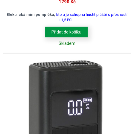
1790
Kč
Elektrická mini pumpička,
která je schopná hustit pláště s přesností
+1,5 PSI...
Přidat do košíku
Skladem