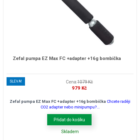
Zefal pumpa EZ Max FC +adapter +16g bombička
SLEVA!
Cena:
1079
Kč
Původní
Aktuální
979
Kč
cena
cena
byla:
je:
Zefal pumpa EZ Max FC +adapter +16g bombička
Chcete raději
CO2 adapter nebo minipumpu?...
1079 Kč.
979 Kč.
Přidat do košíku
Skladem