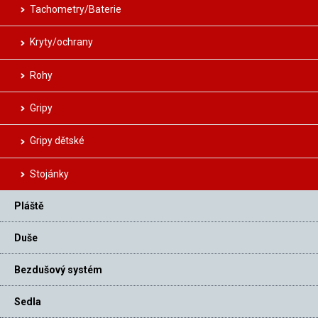
Tachometry/Baterie
Kryty/ochrany
Rohy
Gripy
Gripy dětské
Stojánky
Pláště
Duše
Bezdušový systém
Sedla