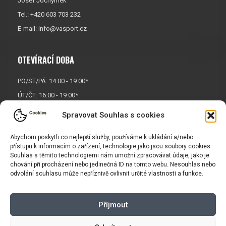
Josef Jochymek
Tel.: +420 603 703 232
E-mail:
info@vasport.cz
OTEVÍRACÍ DOBA
PO/ST/PÁ: 14:00 - 19:00*
ÚT/ČT: 16:00 - 19:00*
Sobota: 9:00 - 17:00*
Spravovat Souhlas s cookies
Neděle:
Zavřeno
Abychom poskytli co nejlepší služby, používáme k ukládání a/nebo
* Říjen, listopad a prosinec
přístupu k informacím o zařízení, technologie jako jsou soubory cookies.
OTEVŘENO POUZE
PO/ST/PÁ
Souhlas s těmito technologiemi nám umožní zpracovávat údaje, jako je
chování při procházení nebo jedinečná ID na tomto webu. Nesouhlas nebo
odvolání souhlasu může nepříznivě ovlivnit určité vlastnosti a funkce.
INFORMACE
Příjmout
Košík
Obchodní podmínky
GDPR