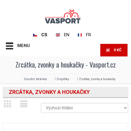
CS
EN
FR
MENU
0
KČ
Zrcátka, zvonky a houkačky - Vasport.cz
Úvodní stránka
Doplňky
Zrcátka, zvonky a houkačky
ZRCÁTKA, ZVONKY A HOUKAČKY