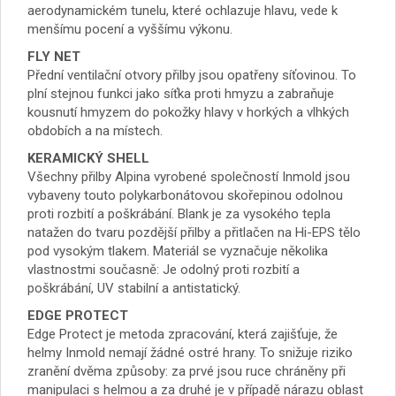
aerodynamickém tunelu, které ochlazuje hlavu, vede k
menšímu pocení a vyššímu výkonu.
FLY NET
Přední ventilační otvory přilby jsou opatřeny síťovinou. To
plní stejnou funkci jako síťka proti hmyzu a zabraňuje
kousnutí hmyzem do pokožky hlavy v horkých a vlhkých
obdobích a na místech.
KERAMICKÝ SHELL
Všechny přilby Alpina vyrobené společností Inmold jsou
vybaveny touto polykarbonátovou skořepinou odolnou
proti rozbití a poškrábání. Blank je za vysokého tepla
natažen do tvaru pozdější přilby a přitlačen na Hi-EPS tělo
pod vysokým tlakem. Materiál se vyznačuje několika
vlastnostmi současně: Je odolný proti rozbití a
poškrábání, UV stabilní a antistatický.
EDGE PROTECT
Edge Protect je metoda zpracování, která zajišťuje, že
helmy Inmold nemají žádné ostré hrany. To snižuje riziko
zranění dvěma způsoby: za prvé jsou ruce chráněny při
manipulaci s helmou a za druhé je v případě nárazu oblast