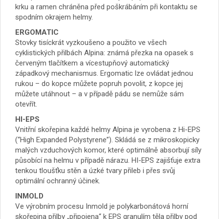
krku a ramen chráněna před poškrábáním při kontaktu se
spodním okrajem helmy.
ERGOMATIC
Stovky tisíckrát vyzkoušeno a použito ve všech
cyklistických přilbách Alpina: známá přezka na opasek s
červeným tlačítkem a vícestupňový automatický
západkový mechanismus. Ergomatic lze ovládat jednou
rukou – do kopce můžete popruh povolit, z kopce jej
můžete utáhnout – a v případě pádu se nemůže sám
otevřít.
HI-EPS
Vnitřní skořepina každé helmy Alpina je vyrobena z Hi-EPS
(“High Expanded Polystyrene”). Skládá se z mikroskopicky
malých vzduchových komor, které optimálně absorbují síly
působící na helmu v případě nárazu. HI-EPS zajišťuje extra
tenkou tloušťku stěn a úzké tvary přileb i přes svůj
optimální ochranný účinek.
INMOLD
Ve výrobním procesu Inmold je polykarbonátová horní
skořepina přilby „připojena“ k EPS granulím těla přilby pod