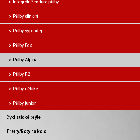
Integrální/enduro přilby
Přilby silniční
Přilby výprodej
Přilby Fox
Přilby Alpina
Přilby R2
Přilby dětské
Přilby junior
Cyklistické brýle
Tretry/Boty na kolo