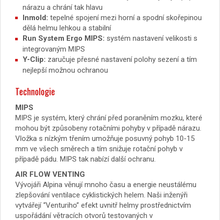
nárazu a chrání tak hlavu
Inmold:
tepelné spojení mezi horní a spodní skořepinou
dělá helmu lehkou a stabilní
Run System Ergo MIPS:
systém nastavení velikosti s
integrovaným MIPS
Y-Clip:
zaručuje přesné nastavení polohy sezení a tím
nejlepší možnou ochranou
Technologie
MIPS
MIPS je systém, který chrání před poraněním mozku, které
mohou být způsobeny rotačními pohyby v případě nárazu.
Vložka s nízkým třením umožňuje posuvný pohyb 10-15
mm ve všech směrech a tím snižuje rotační pohyb v
případě pádu. MIPS tak nabízí další ochranu.
AIR FLOW VENTING
Vývojáři Alpina věnují mnoho času a energie neustálému
zlepšování ventilace cyklistických helem. Naši inženýři
vytvářejí “Venturiho” efekt uvnitř helmy prostřednictvím
uspořádání větracích otvorů testovaných v