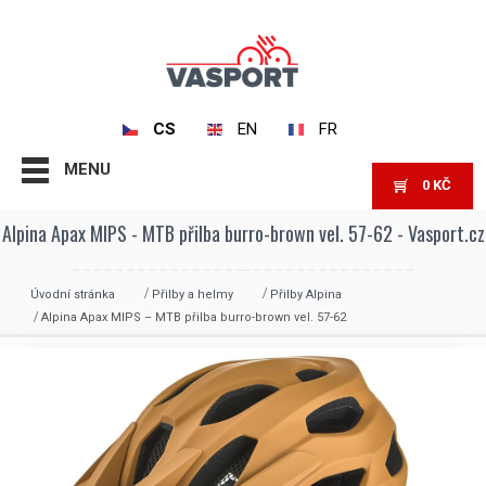
CS
EN
FR
MENU
0
KČ
Alpina Apax MIPS - MTB přilba burro-brown vel. 57-62 - Vasport.cz
Úvodní stránka
Přilby a helmy
Přilby Alpina
Alpina Apax MIPS – MTB přilba burro-brown vel. 57-62