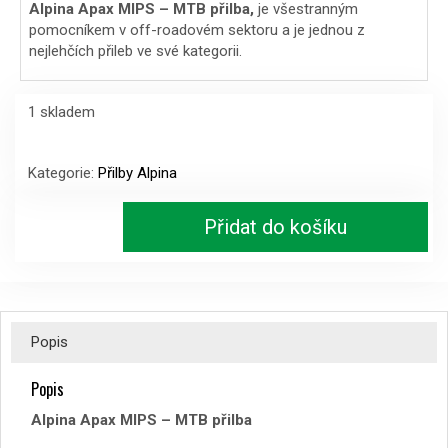
Alpina Apax MIPS – MTB přilba,
je všestranným
pomocníkem v off-roadovém sektoru a je jednou z
nejlehčích přileb ve své kategorii.
1 skladem
Alpina Apax
MIPS
Kategorie:
Přilby Alpina
-
MTB
Přidat do košíku
přilba
burro-
brown
vel.
57-
62
Popis
množství
Popis
Alpina Apax MIPS – MTB přilba