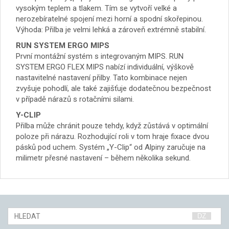
vysokým teplem a tlakem. Tím se vytvoří velké a
nerozebíratelné spojení mezi horní a spodní skořepinou.
Výhoda: Přilba je velmi lehká a zároveň extrémně stabilní.
RUN SYSTEM ERGO MIPS
První montážní systém s integrovaným MIPS. RUN
SYSTEM ERGO FLEX MIPS nabízí individuální, výškově
nastavitelné nastavení přilby. Tato kombinace nejen
zvyšuje pohodlí, ale také zajišťuje dodatečnou bezpečnost
v případě nárazů s rotačními silami.
Y-CLIP
Přilba může chránit pouze tehdy, když zůstává v optimální
poloze při nárazu. Rozhodující roli v tom hraje fixace dvou
pásků pod uchem. Systém „Y-Clip“ od Alpiny zaručuje na
milimetr přesné nastavení – během několika sekund.