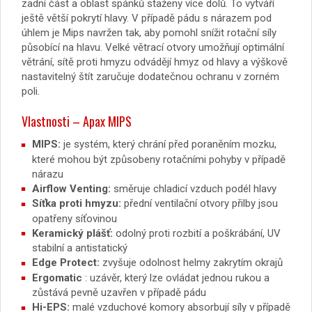
zadní část a oblast spánků staženy více dolů. To vytváří
ještě větší pokrytí hlavy. V případě pádu s nárazem pod
úhlem je Mips navržen tak, aby pomohl snížit rotační síly
působící na hlavu. Velké větrací otvory umožňují optimální
větrání, sítě proti hmyzu odvádějí hmyz od hlavy a výškově
nastavitelný štít zaručuje dodatečnou ochranu v zorném
poli.
Vlastnosti – Apax MIPS
MIPS:
je systém, který chrání před poraněním mozku,
které mohou být způsobeny rotačními pohyby v případě
nárazu
Airflow Venting:
směruje chladicí vzduch podél hlavy
Síťka proti hmyzu:
přední ventilační otvory přilby jsou
opatřeny síťovinou
Keramický plášť:
odolný proti rozbití a poškrábání, UV
stabilní a antistatický
Edge Protect:
zvyšuje odolnost helmy zakrytím okrajů
Ergomatic
: uzávěr, který lze ovládat jednou rukou a
zůstává pevně uzavřen v případě pádu
Hi-EPS:
malé vzduchové komory absorbují síly v případě