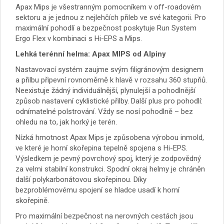
Apax Mips je všestranným pomocníkem v off-roadovém
sektoru a je jednou z nejlehčích přileb ve své kategorii. Pro
maximální pohodlí a bezpečnost poskytuje Run System
Ergo Flex v kombinaci s Hi-EPS a Mips.
Lehká terénní helma: Apax MIPS od Alpiny
Nastavovací systém zaujme svým filigránovým designem
a přilbu připevní rovnoměrně k hlavě v rozsahu 360 stupňů.
Neexistuje žádný individuálnější, plynulejší a pohodlnější
způsob nastavení cyklistické přilby. Další plus pro pohodlí:
odnímatelné polstrování. Vždy se nosí pohodlně – bez
ohledu na to, jak horký je terén.
Nízká hmotnost Apax Mips je způsobena výrobou inmold,
ve které je horní skořepina tepelně spojena s Hi-EPS.
Výsledkem je pevný povrchový spoj, který je zodpovědný
za velmi stabilní konstrukci. Spodní okraj helmy je chráněn
další polykarbonátovou skořepinou. Díky
bezproblémovému spojení se hladce usadí k horní
skořepině.
Pro maximální bezpečnost na nerovných cestách jsou