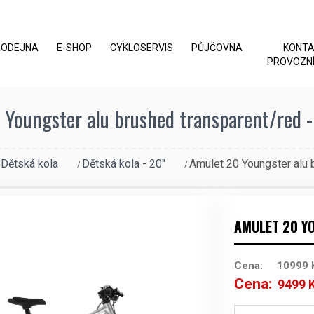
RODEJNA
E-SHOP
CYKLOSERVIS
PŮJČOVNA
KONT
PROVOZNÍ
Youngster alu brushed transparent/red -
Dětská kola
Dětská kola - 20"
Amulet 20 Youngster alu 
AMULET 20 Y
Cena:
10999
Cena:
9499
Původní
cena