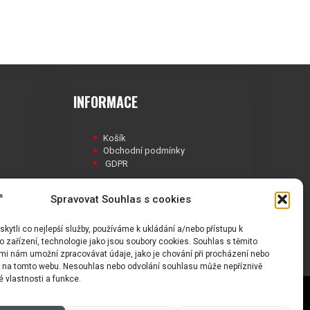
INFORMACE
Košík
Obchodní podmínky
GDPR
Spravovat Souhlas s cookies
ytli co nejlepší služby, používáme k ukládání a/nebo přístupu k
Á
 zařízení, technologie jako jsou soubory cookies. Souhlas s těmito
mi nám umožní zpracovávat údaje, jako je chování při procházení nebo
D na tomto webu. Nesouhlas nebo odvolání souhlasu může nepříznivě
té vlastnosti a funkce.