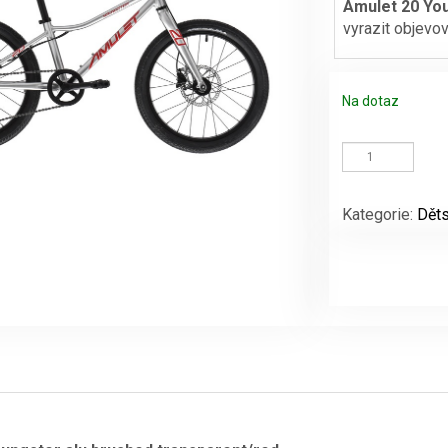
Amulet 20 You
vyrazit objevo
byla:
10999 Kč
Na dotaz
Amulet
20
Youngster
alu
Kategorie:
Děts
brushed
transparent/re
množství