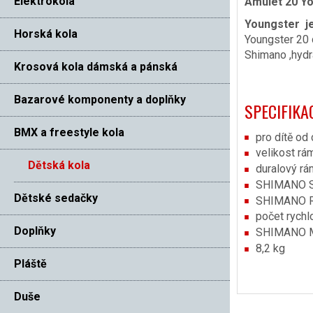
Elektrokola
Amulet 20 Yo
Youngster je
Horská kola
Youngster 20 
Shimano ,hydr
Krosová kola dámská a pánská
Bazarové komponenty a doplňky
SPECIFIKA
BMX a freestyle kola
pro dítě od
velikost rá
Dětská kola
duralový rám
SHIMANO S
Dětské sedačky
SHIMANO 
počet rychlo
Doplňky
SHIMANO 
8,2 kg
Pláště
Duše