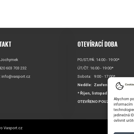
TAKT
OTEVÍRACÍ DOBA
 Jochymek
PO/ST/PÁ: 14:00 - 19:00*
+420 603 703 232
ÚT/ČT: 16:00 - 19:00*
:
info@vasport.cz
Sobota: 9:00 - 17:00*
Neděle:
Zavřeno
* Říjen, listopad a prosinec
Abychom posk
OTEVŘENO POUZE
PO/ST/P
informacím o
technologie
jedinečná I
ovlivnit urči
o Vasport.cz