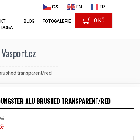
CS
EN
FR
0
KČ
AKT
BLOG
FOTOGALERIE
 DOBA
 Vasport.cz
brushed transparent/red
OUNGSTER ALU BRUSHED TRANSPARENT/RED
Kč
Kč
Aktuální
cena