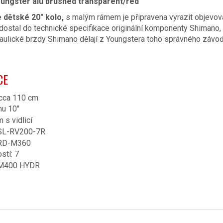
ungster alu brushed transparent/red
 dětské 20″ kolo,
s malým rámem je připravena vyrazit objevov
dostal do technické specifikace originální komponenty Shimano, 
aulické brzdy Shimano dělají z Youngstera toho správného závoď
CE
 cca 110 cm
mu 10″
 s vidlicí
L-RV200-7R
RD-M360
stí: 7
M400 HYDR