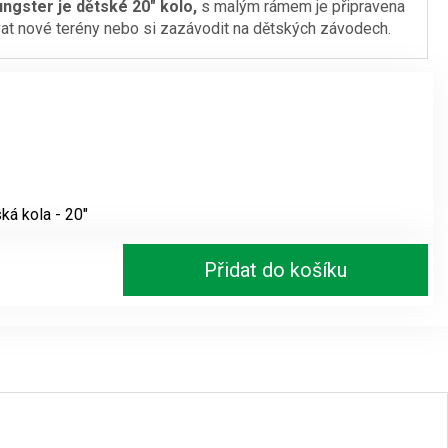
ngster je dětské 20″ kolo,
s malým rámem je připravena
vat nové terény nebo si zazávodit na dětských závodech.
je:
.
9499 Kč.
ká kola - 20"
d
Přidat do košíku