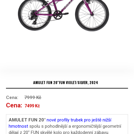
AMULET FUN 20″FUN VIOLET/SILVER, 2024
Cena:
7999
Kč
Cena:
Původní
Aktuální
7499
Kč
cena
cena
AMULET FUN 20″
nové profily trubek pro ještě nižší
hmotnost
spolu s pohodlnější a ergonomičtější geometrií
byla:
je:
dělají z 20″ FUN skvělé kolo pro každodenní zábavu.