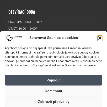
OTEVÍRACÍ DOBA
PO/ST/PÁ: 14:00 - 19:00*
ÚT/ČT: 16:00 - 19:00*
Sobota: 9:00 - 17:00*
Spravovat Souhlas s cookies
Neděle:
Zavřeno
Abychom poskytli co nejlepší služby, používáme k ukládání a/nebo
* Říjen, listopad a prosinec
přístupu k informacím o zařízení, technologie jako jsou soubory cookies.
OTEVŘENO POUZE
PO/ST/PÁ
Souhlas s těmito technologiemi nám umožní zpracovávat údaje, jako je
chování při procházení nebo jedinečná ID na tomto webu. Nesouhlas nebo
odvolání souhlasu může nepříznivě ovlivnit určité vlastnosti a funkce.
INFORMACE
Příjmout
Košík
Obchodní podmínky
GDPR
Odmítnout
Zobrazit předvolby
Copyright © 2026 |
Mapa webu
|
Tvorba eshopu
pro Vasport.cz