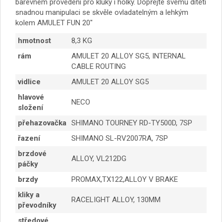
barevném provedení pro kluky i holky. Dopřejte svému dítěti
snadnou manipulaci se skvěle ovladatelným a lehkým
kolem AMULET FUN 20″
hmotnost
8,3 KG
rám
AMULET 20 ALLOY SG5, INTERNAL
CABLE ROUTING
vidlice
AMULET 20 ALLOY SG5
hlavové
NECO
složení
přehazovačka
SHIMANO TOURNEY RD-TY500D, 7SP
řazení
SHIMANO SL-RV2007RA, 7SP
brzdové
ALLOY, VL212DG
páčky
brzdy
PROMAX,TX122,ALLOY V BRAKE
kliky a
RACELIGHT ALLOY, 130MM
převodníky
středové