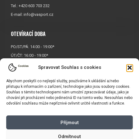
Tel.: +420 603 703 232
E-mail:
info@vasport.cz
OTEVÍRACÍ DOBA
PO/ST/PÁ: 14:00 - 19:00*
ÚT/ČT: 16:00 - 19:00*
Sobota: 9:00 - 17:00*
Spravovat Souhlas s cookies
Neděle:
Zavřeno
Abychom poskytli co nejlepší služby, používáme k ukládání a/nebo
* Říjen, listopad a prosinec
přístupu k informacím o zařízení, technologie jako jsou soubory cookies.
OTEVŘENO POUZE
PO/ST/PÁ
Souhlas s těmito technologiemi nám umožní zpracovávat údaje, jako je
chování při procházení nebo jedinečná ID na tomto webu. Nesouhlas nebo
odvolání souhlasu může nepříznivě ovlivnit určité vlastnosti a funkce.
INFORMACE
Příjmout
Košík
Obchodní podmínky
GDPR
Odmítnout