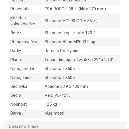
Převodník
FSA BOSCH 38 z. (kliky 170 mm)
Kazeta /
Shimano HG200 (11 – 36 z.)
volnokolečko
Řetěz
Shimano 9 sp. e-bike 120 čl.
Přehazovačka
Shimano Altus M2000 9 sp.
Ráfky
Remerx Rocky disc
Pláště
Impac Ridgepac TwinSkin 29″ x 2,10″
Náboj přední
Shimano TX505
Náboj zadní
Shimano TX505
Sedlovka
Apache 30,9 x 400 mm
Sedlo
Velo VL-4213
Nosnost
125 kg
Barva
blue metal
Další informace