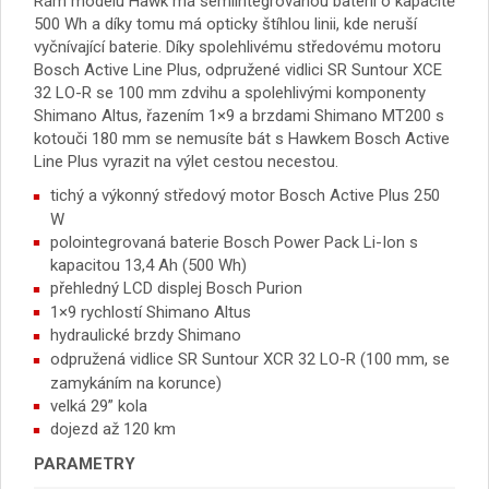
Rám modelu Hawk má semiintegrovanou baterii o kapacitě
500 Wh a díky tomu má opticky štíhlou linii, kde neruší
vyčnívající baterie. Díky spolehlivému středovému motoru
Bosch Active Line Plus, odpružené vidlici SR Suntour XCE
32 LO-R se 100 mm zdvihu a spolehlivými komponenty
Shimano Altus, řazením 1×9 a brzdami Shimano MT200 s
kotouči 180 mm se nemusíte bát s Hawkem Bosch Active
Line Plus vyrazit na výlet cestou necestou.
tichý a výkonný středový motor Bosch Active Plus 250
W
polointegrovaná baterie Bosch Power Pack Li-Ion s
kapacitou 13,4 Ah (500 Wh)
přehledný LCD displej Bosch Purion
1×9 rychlostí Shimano Altus
hydraulické brzdy Shimano
odpružená vidlice SR Suntour XCR 32 LO-R (100 mm, se
zamykáním na korunce)
velká 29” kola
dojezd až 120 km
PARAMETRY