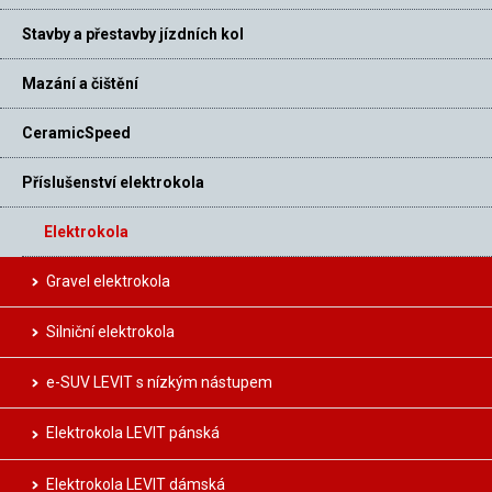
Stavby a přestavby jízdních kol
Mazání a čištění
CeramicSpeed
Příslušenství elektrokola
Elektrokola
Gravel elektrokola
Silniční elektrokola
e-SUV LEVIT s nízkým nástupem
Elektrokola LEVIT pánská
Elektrokola LEVIT dámská