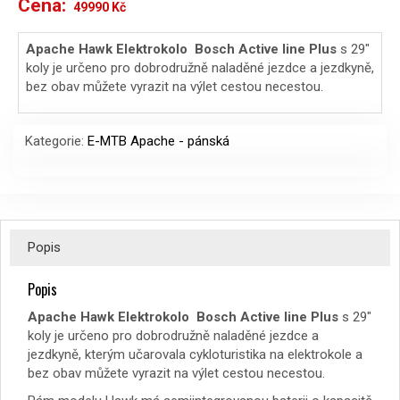
Cena:
Původní
Aktuální
49990
Kč
cena
cena
Apache Hawk Elektrokolo Bosch Active line Plus
s 29″
koly je určeno pro dobrodružně naladěné jezdce a jezdkyně,
byla:
je:
bez obav můžete vyrazit na výlet cestou necestou.
61990 Kč.
49990 Kč.
Kategorie:
E-MTB Apache - pánská
Popis
Popis
Apache Hawk Elektrokolo Bosch Active line Plus
s 29″
koly je určeno pro dobrodružně naladěné jezdce a
jezdkyně, kterým učarovala cykloturistika na elektrokole a
bez obav můžete vyrazit na výlet cestou necestou.