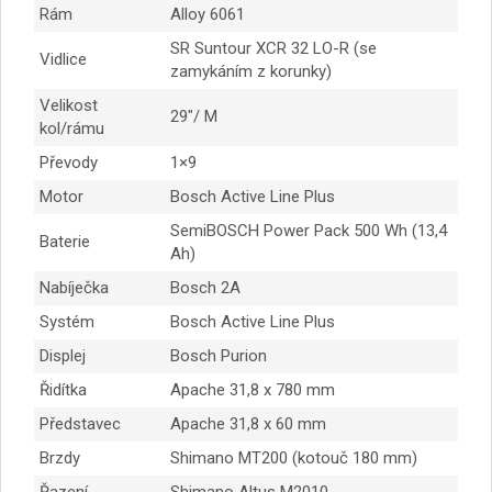
Rám
Alloy 6061
SR Suntour XCR 32 LO-R (se
Vidlice
zamykáním z korunky)
Velikost
29″/ M
kol/rámu
Převody
1×9
Motor
Bosch Active Line Plus
SemiBOSCH Power Pack 500 Wh (13,4
Baterie
Ah)
Nabíječka
Bosch 2A
Systém
Bosch Active Line Plus
Displej
Bosch Purion
Řidítka
Apache 31,8 x 780 mm
Představec
Apache 31,8 x 60 mm
Brzdy
Shimano MT200 (kotouč 180 mm)
Řazení
Shimano Altus M2010