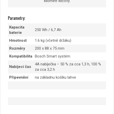
kilometr klíčový.
Parametry:
Kapacita
250 Wh / 6,7 Ah
baterie
Hmotnost
1.6 kg (včetně držáku)
Rozměry
200 x 88 x 75 mm
Kompatibilita
Bosch Smart systém
4A nabíječka – 50 % za cca 1,3 h, 100 %
Nabíjecí čas
za cca 3,2 h
Připevnění
na základnu košíku lahve