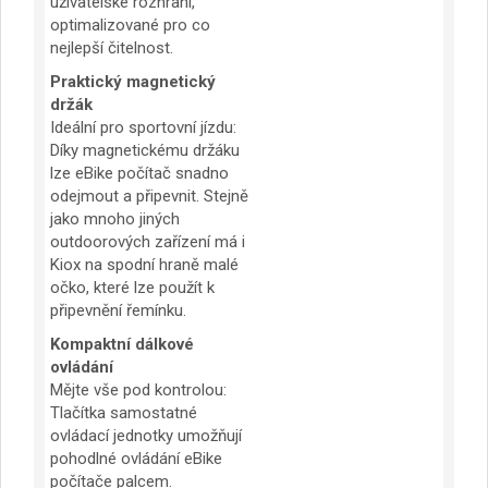
uživatelské rozhraní,
optimalizované pro co
nejlepší čitelnost.
Praktický magnetický
držák
Ideální pro sportovní jízdu:
Díky magnetickému držáku
lze eBike počítač snadno
odejmout a připevnit. Stejně
jako mnoho jiných
outdoorových zařízení má i
Kiox na spodní hraně malé
očko, které lze použít k
připevnění řemínku.
Kompaktní dálkové
ovládání
Mějte vše pod kontrolou:
Tlačítka samostatné
ovládací jednotky umožňují
pohodlné ovládání eBike
počítače palcem.