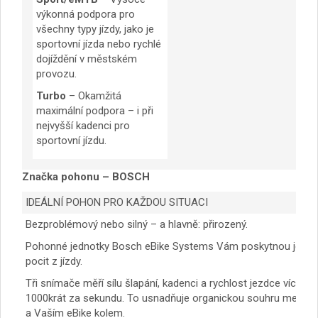
výkonná podpora pro
všechny typy jízdy, jako je
sportovní jízda nebo rychlé
dojíždění v městském
provozu.
Turbo
– Okamžitá
maximální podpora – i při
nejvyšší kadenci pro
sportovní jízdu.
Značka pohonu – BOSCH
IDEÁLNÍ POHON PRO KAŽDOU SITUACI
Bezproblémový nebo silný – a hlavně: přirozený.
Pohonné jednotky Bosch eBike Systems Vám poskytnou jedin
pocit z jízdy.
Tři snímače měří sílu šlapání, kadenci a rychlost jezdce více ne
1000krát za sekundu. To usnadňuje organickou souhru mezi V
a Vaším eBike kolem.