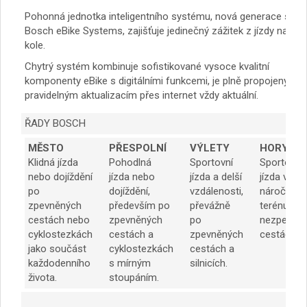
Pohonná jednotka inteligentního systému, nová generace sys
Bosch eBike Systems, zajišťuje jedinečný zážitek z jízdy na eBi
kole.
Chytrý systém kombinuje sofistikované vysoce kvalitní
komponenty eBike s digitálními funkcemi, je plně propojený a d
pravidelným aktualizacím přes internet vždy aktuální.
ŘADY BOSCH
MĚSTO
PŘESPOLNÍ
VÝLETY
HORY
Klidná jízda
Pohodlná
Sportovní
Sportovní
nebo dojíždění
jízda nebo
jízda a delší
jízda v
po
dojíždění,
vzdálenosti,
náročném
zpevněných
především po
převážně
terénu a p
cestách nebo
zpevněných
po
nezpevně
cyklostezkách
cestách a
zpevněných
cestách.
jako součást
cyklostezkách
cestách a
každodenního
s mírným
silnicích.
života.
stoupáním.