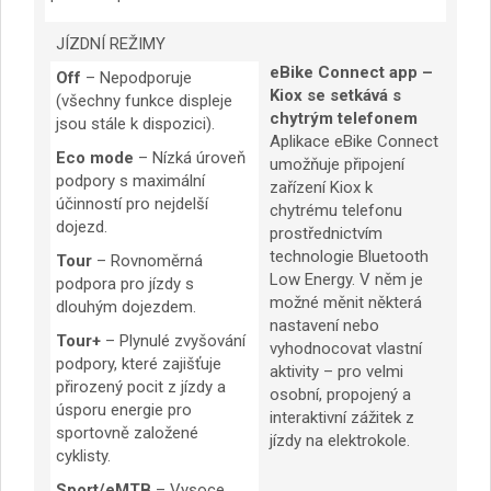
JÍZDNÍ REŽIMY
eBike Connect app –
Off
– Nepodporuje
Kiox se setkává s
(všechny funkce displeje
chytrým telefonem
jsou stále k dispozici).
Aplikace eBike Connect
Eco mode
– Nízká úroveň
umožňuje připojení
podpory s maximální
zařízení Kiox k
účinností pro nejdelší
chytrému telefonu
dojezd.
prostřednictvím
technologie Bluetooth
Tour
– Rovnoměrná
Low Energy. V něm je
podpora pro jízdy s
možné měnit některá
dlouhým dojezdem.
nastavení nebo
Tour+
– Plynulé zvyšování
vyhodnocovat vlastní
podpory, které zajišťuje
aktivity – pro velmi
přirozený pocit z jízdy a
osobní, propojený a
úsporu energie pro
interaktivní zážitek z
sportovně založené
jízdy na elektrokole.
cyklisty.
Sport/eMTB
– Vysoce