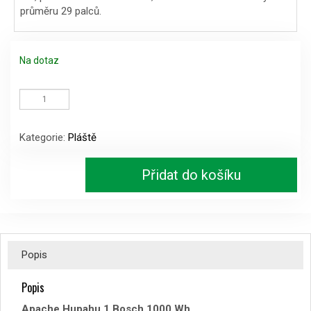
průměru 29 palců.
Na dotaz
Apache
Hupahu
1
Bosch
Kategorie:
Pláště
1000
Wh
množství
Přidat do košíku
Popis
Popis
Apache Hupahu 1 Bosch 1000 Wh