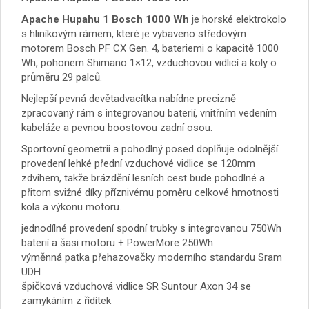
Apache Hupahu 1 Bosch 1000 Wh
je horské elektrokolo
s hliníkovým rámem, které je vybaveno středovým
motorem Bosch PF CX Gen. 4, bateriemi o kapacitě 1000
Wh, pohonem Shimano 1×12, vzduchovou vidlicí a koly o
průměru 29 palců.
Nejlepší pevná devětadvacítka nabídne precizně
zpracovaný rám s integrovanou baterií, vnitřním vedením
kabeláže a pevnou boostovou zadní osou.
Sportovní geometrii a pohodlný posed doplňuje odolnější
provedení lehké přední vzduchové vidlice se 120mm
zdvihem, takže brázdění lesních cest bude pohodlné a
přitom svižné díky příznivému poměru celkové hmotnosti
kola a výkonu motoru.
jednodílné provedení spodní trubky s integrovanou 750Wh
baterií a šasi motoru + PowerMore 250Wh
výměnná patka přehazovačky moderního standardu Sram
UDH
špičková vzduchová vidlice SR Suntour Axon 34 se
zamykáním z řídítek