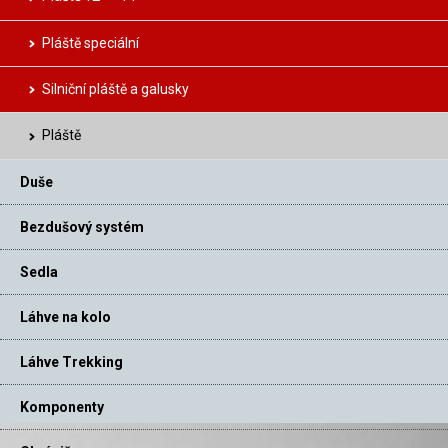
Pláště speciální
Silniční pláště a galusky
Pláště
Duše
Bezdušový systém
Sedla
Láhve na kolo
Láhve Trekking
Komponenty