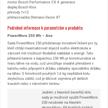
motor Bosch Performance CX 4. generace
displej Bosch Kiox
převody 1×12
přehazovačka Shimano Deore XT
Podrobné informace k parametrům u produktu
PowerMore 250 Wh – Ano
Sada PowerMore 250 představuje inovativní řešení pro ty,
kteří chtějí maximalizovat dojezd svého elektrokola a
zároveň mít možnost flexibilně nakládat s energií. Tato
přídavná baterie s kapacitou 250 Wh je konstruována ve
tvaru láhve na vodu, což umožňuje snadné přenášení v
batohu nebo připojení k držáku základny speciálního držáku
na láhev. S hmotností pouhých 1,6 kg nepřidává kolu
zbytečnou zátěž, což je klíčové zejména při delších
trasách nebo v náročném terénu.
Jedním z hlavních benefitů této
sady je možnost využití PowerMore
250 nezávisle na hlavním
akumulátoru. Při kratších jízdách