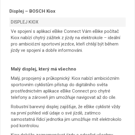
Displej – BOSCH Kiox
DISPLEJ KIOX
Ve spojení s aplikací eBike Connect Vám eBike počítač
Kiox nabízí chytrý zážitek z jízdy na elektrokole – ideální
pro ambiciózní sportovní jezdce, kteří chtějí být během
jízdy ve spojení a dobře informováni.
Malý displej, který má všechno
Malý, propojený a průkopnický: Kiox nabízí ambiciózním
sportovním cyklistům přístup do digitálního světa
prostřednictvím aplikace eBike Connect pro chytré
telefony a zároveň jim umožňuje navigovat až do cíle.
Robustní barevný displej zajišťuje, že eBike cyklisté vždy
na první pohled vidí údaje o své jízdě, zatímco
samostatná řídicí jednotka jim umožňuje mít elektrokolo
pod kontrolou.
Kiox dokáže zaznamenávat jízdy a odesílat všechny