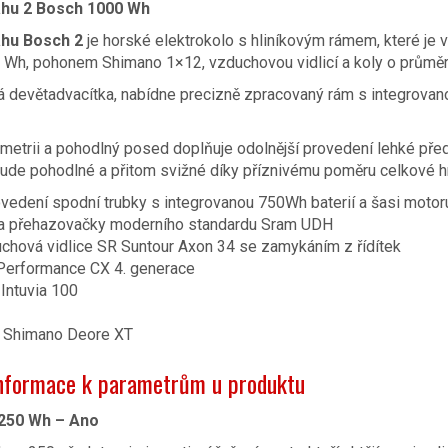
hu 2 Bosch 1000 Wh
hu Bosch 2
je horské elektrokolo s hliníkovým rámem, které j
 Wh, pohonem Shimano 1×12, vzduchovou vidlicí a koly o průměr
á devětadvacítka, nabídne precizně zpracovaný rám s integrovan
metrii a pohodlný posed doplňuje odolnější provedení lehké př
bude pohodlné a přitom svižné díky příznivému poměru celkové h
ovedení spodní trubky s integrovanou 750Wh baterií a šasi mot
a přehazovačky moderního standardu Sram UDH
chová vidlice SR Suntour Axon 34 se zamykáním z řídítek
Performance CX 4. generace
 Intuvia 100
 Shimano Deore XT
nformace k parametrům u produktu
50 Wh – Ano