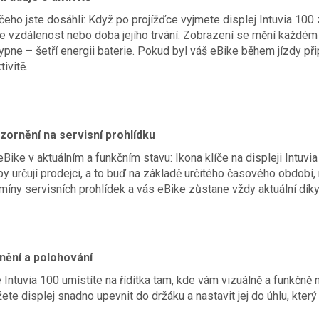
čeho jste dosáhli: Když po projížďce vyjmete displej Intuvia 100
je vzdálenost nebo doba jejího trvání. Zobrazení se mění každém 
pne – šetří energii baterie. Pokud byl váš eBike během jízdy při
ivitě.
zornění na servisní prohlídku
eBike v aktuálním a funkčním stavu: Ikona klíče na displeji Intuvia
by určují prodejci, a to buď na základě určitého časového období
míny servisních prohlídek a vás eBike zůstane vždy aktuální dík
ění a polohování
 Intuvia 100 umístíte na řídítka tam, kde vám vizuálně a funkčně
te displej snadno upevnit do držáku a nastavit jej do úhlu, kter