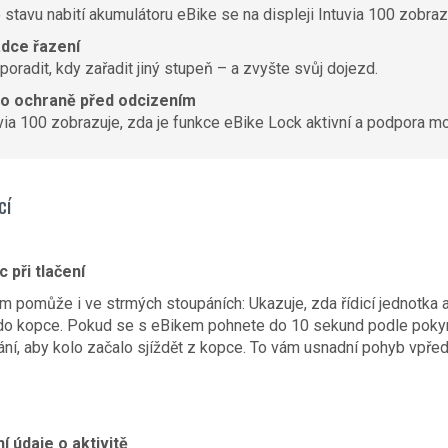
stavu nabití akumulátoru eBike se na displeji Intuvia 100 zobrazu
ádce řazení
poradit, kdy zařadit jiný stupeň – a zvyšte svůj dojezd.
o ochraně před odcizením
uvia 100 zobrazuje, zda je funkce eBike Lock aktivní a podpora mo
cí
 při tlačení
m pomůže i ve strmých stoupáních: Ukazuje, zda řídicí jednotka ak
 do kopce. Pokud se s eBikem pohnete do 10 sekund podle pokyn
ání, aby kolo začalo sjíždět z kopce. To vám usnadní pohyb vpřed 
 údaje o aktivitě