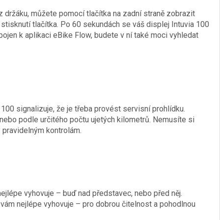
 z držáku, můžete pomocí tlačítka na zadní straně zobrazit
stisknutí tlačítka. Po 60 sekundách se váš displej Intuvia 100
pojen k aplikaci eBike Flow, budete v ní také moci vyhledat
 100 signalizuje, že je třeba provést servisní prohlídku.
, nebo podle určitého počtu ujetých kilometrů. Nemusíte si
y pravidelným kontrolám.
 nejlépe vyhovuje – buď nad představec, nebo před něj.
ý vám nejlépe vyhovuje – pro dobrou čitelnost a pohodlnou