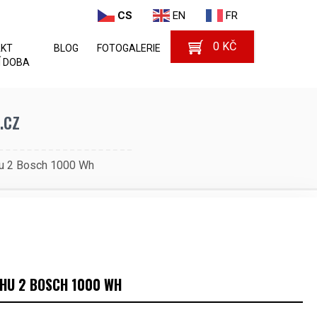
CS
EN
FR
0
KČ
AKT
BLOG
FOTOGALERIE
 DOBA
.cz
u 2 Bosch 1000 Wh
HU 2 BOSCH 1000 WH