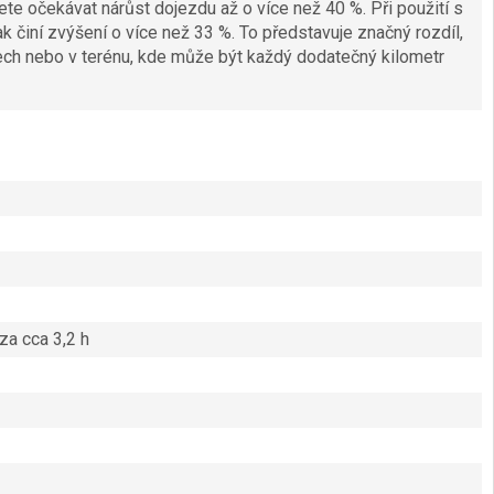
 očekávat nárůst dojezdu až o více než 40 %. Při použití s
 činí zvýšení o více než 33 %. To představuje značný rozdíl,
ech nebo v terénu, kde může být každý dodatečný kilometr
za cca 3,2 h