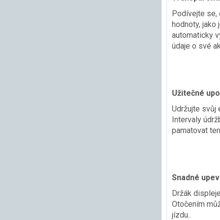
Podívejte se, 
hodnoty, jako 
automaticky vy
údaje o své akt
Užitečné upo
Udržujte svůj 
Intervaly údrž
pamatovat ter
Snadné upevn
Držák displeje
Otočením může
jízdu..