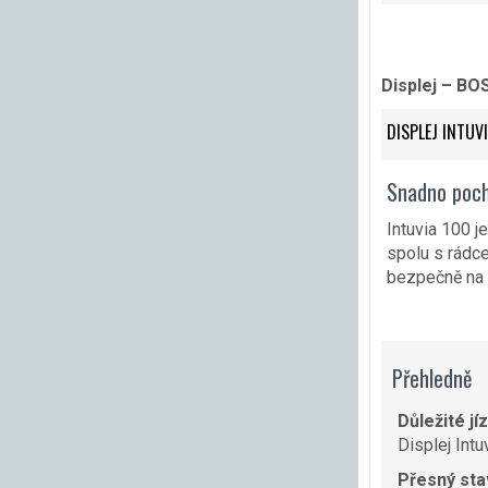
Displej – BO
DISPLEJ INTUV
Snadno poch
Intuvia 100 j
spolu s rádce
bezpečně na ř
Přehledně
Důležité jí
Displej Intu
Přesný sta