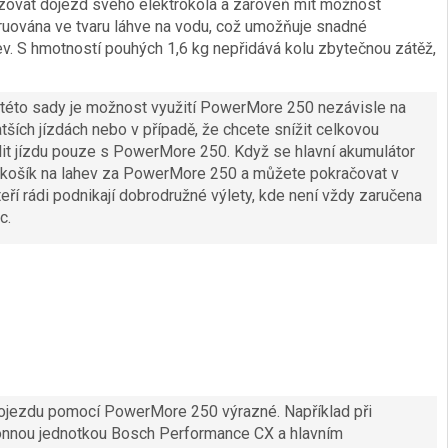
lizovat dojezd svého elektrokola a zároveň mít možnost
struována ve tvaru láhve na vodu, což umožňuje snadné
ev. S hmotností pouhých 1,6 kg nepřidává kolu zbytečnou zátěž,
 této sady je možnost využití PowerMore 250 nezávisle na
atších jízdách nebo v případě, že chcete snížit celkovou
it jízdu pouze s PowerMore 250. Když se hlavní akumulátor
e košík na lahev za PowerMore 250 a můžete pokračovat v
 kteří rádi podnikají dobrodružné výlety, kde není vždy zaručena
c.
dojezdu pomocí PowerMore 250 výrazné. Například při
nnou jednotkou Bosch Performance CX a hlavním