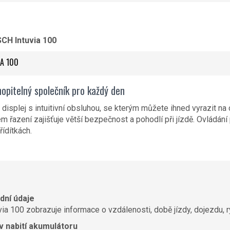
SCH Intuvia 100
IA 100
opitelný společník pro každý den
e displej s intuitivní obsluhou, se kterým můžete ihned vyrazit n
m řazení zajišťuje větší bezpečnost a pohodlí při jízdě. Ovládání p
ídítkách.
zdní údaje
via 100 zobrazuje informace o vzdálenosti, době jízdy, dojezdu, ry
v nabití akumulátoru