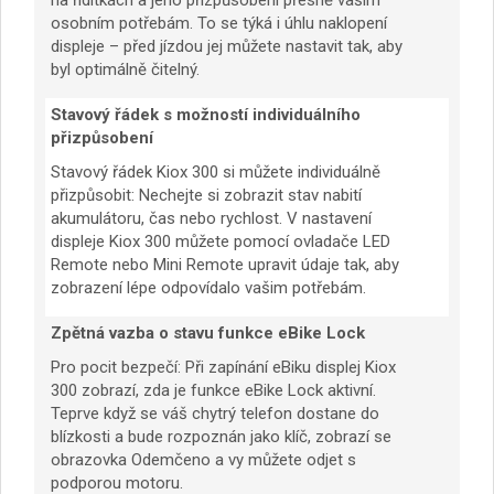
na řídítkách a jeho přizpůsobení přesně vašim
osobním potřebám. To se týká i úhlu naklopení
displeje – před jízdou jej můžete nastavit tak, aby
byl optimálně čitelný.
Stavový řádek s možností individuálního
přizpůsobení
Stavový řádek Kiox 300 si můžete individuálně
přizpůsobit: Nechejte si zobrazit stav nabití
akumulátoru, čas nebo rychlost. V nastavení
displeje Kiox 300 můžete pomocí ovladače LED
Remote nebo Mini Remote upravit údaje tak, aby
zobrazení lépe odpovídalo vašim potřebám.
Zpětná vazba o stavu funkce eBike Lock
Pro pocit bezpečí: Při zapínání eBiku displej Kiox
300 zobrazí, zda je funkce eBike Lock aktivní.
Teprve když se váš chytrý telefon dostane do
blízkosti a bude rozpoznán jako klíč, zobrazí se
obrazovka Odemčeno a vy můžete odjet s
podporou motoru.