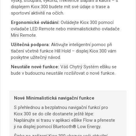
výšky, stoupání, výkonu, frekvence šlapání a kalorií – s
displejem Kiox 300 budete mít své údaje o trase a
sportovní aktivitě na očích.
Ergonomické ovládání:
Ovládejte Kiox 300 pomocí
ovladače LED Remote nebo minimalistického ovladače
Mini Remote.
Užitečná podpora:
Aktivujte inteligentní pomoc při
tlačení včetně funkce Hill Hold – displej Kiox 300 vám
poskytne užitečný návod.
Neustále nové funkce:
Váš Chytrý Systém eBiku se
bude v budoucnu neustále rozšiřovat o nové funkce.
Nové Minimalistická navigační funkce
S přehlednou a bezplatnou navigační funkcí pro
Kiox 300 se do cíle dostanete ještě lépe:
Naplánujte si trasu v aplikaci eBike Flow a přeneste
ji na displej pomocí Bluetooth® Low Energy.