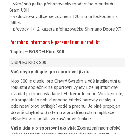
– výměnná patka přehazovačky moderního standardu
Sram UDH
– vzduchová vidlice se zdvihem 120 mm a lockoutem z
řídítek
– převody 1×12, kazeta přehazovačka Shimano Deore XT
Podrobné informace k parametrům u produktu
Displej – BOSCH Kiox 300
DISPLEJ KIOX 300
Váš chytrý displej pro sportovní jízdu
Kiox 300 je displej pro Chytrý Systém a váš inteligentní a
robustní společník na sportovní výlety. Lze jej intuitivně
ovládat pomocí ovladače LED Remote nebo Mini Remote,
je kompaktní a nabízí snadno čitelný barevný displej s
odolností proti stříkající vodě a prachu. Je plně propojen
do sítě Chytrého Systému a prostřednictvím aplikace
eBike Flow neustále získává nové funkce.
Vaše údaje o sportovní aktivitě:
Zobrazení nadmořské