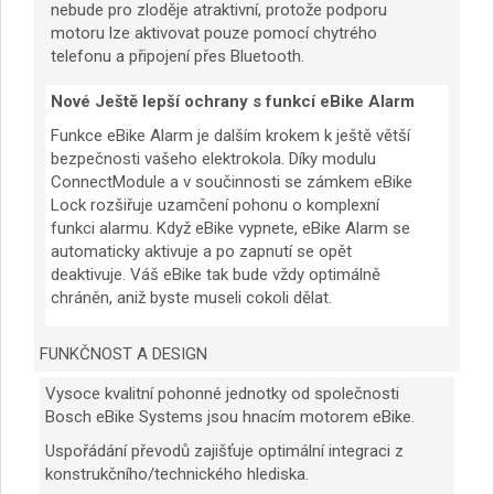
nebude pro zloděje atraktivní, protože podporu
motoru lze aktivovat pouze pomocí chytrého
telefonu a připojení přes Bluetooth.
Nové Ještě lepší ochrany s funkcí eBike Alarm
Funkce eBike Alarm je dalším krokem k ještě větší
bezpečnosti vašeho elektrokola. Díky modulu
ConnectModule a v součinnosti se zámkem eBike
Lock rozšiřuje uzamčení pohonu o komplexní
funkci alarmu. Když eBike vypnete, eBike Alarm se
automaticky aktivuje a po zapnutí se opět
deaktivuje. Váš eBike tak bude vždy optimálně
chráněn, aniž byste museli cokoli dělat.
FUNKČNOST A DESIGN
Vysoce kvalitní pohonné jednotky od společnosti
Bosch eBike Systems jsou hnacím motorem eBike.
Uspořádání převodů zajišťuje optimální integraci z
konstrukčního/technického hlediska.