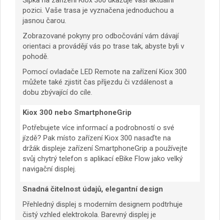
Šipka na zařízení Kiox 300 ukazuje vaši aktuální
pozici. Vaše trasa je vyznačena jednoduchou a
jasnou čarou.
Zobrazované pokyny pro odbočování vám dávají
orientaci a provádějí vás po trase tak, abyste byli v
pohodě.
Pomocí ovladače LED Remote na zařízení Kiox 300
můžete také zjistit čas příjezdu či vzdálenost a
dobu zbývající do cíle.
Kiox 300 nebo SmartphoneGrip
Potřebujete více informací a podrobností o své
jízdě? Pak místo zařízení Kiox 300 nasaďte na
držák displeje zařízení SmartphoneGrip a používejte
svůj chytrý telefon s aplikací eBike Flow jako velký
navigační displej.
Snadná čitelnost údajů, elegantní design
Přehledný displej s moderním designem podtrhuje
čistý vzhled elektrokola. Barevný displej je