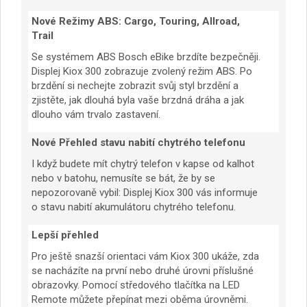
Nové Režimy ABS: Cargo, Touring, Allroad,
Trail
Se systémem ABS Bosch eBike brzdíte bezpečněji.
Displej Kiox 300 zobrazuje zvolený režim ABS. Po
brzdění si nechejte zobrazit svůj styl brzdění a
zjistěte, jak dlouhá byla vaše brzdná dráha a jak
dlouho vám trvalo zastavení.
Nové Přehled stavu nabití chytrého telefonu
I když budete mít chytrý telefon v kapse od kalhot
nebo v batohu, nemusíte se bát, že by se
nepozorovaně vybil: Displej Kiox 300 vás informuje
o stavu nabití akumulátoru chytrého telefonu.
Lepší přehled
Pro ještě snazší orientaci vám Kiox 300 ukáže, zda
se nacházíte na první nebo druhé úrovni příslušné
obrazovky. Pomocí středového tlačítka na LED
Remote můžete přepínat mezi oběma úrovněmi.