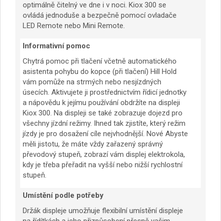
optimálně čitelný ve dne i v noci. Kiox 300 se
ovládá jednoduše a bezpečně pomocí ovladače
LED Remote nebo Mini Remote.
Informativní pomoc
Chytrá pomoc při tlačení včetně automatického
asistenta pohybu do kopce (při tlačení) Hill Hold
vám pomůže na strmých nebo nesjízdných
úsecích. Aktivujete ji prostřednictvím řídicí jednotky
a nápovědu k jejímu používání obdržíte na displeji
Kiox 300. Na displeji se také zobrazuje dojezd pro
všechny jízdní režimy. Ihned tak zjistíte, který režim
jízdy je pro dosažení cíle nejvhodnější. Nové Abyste
měli jistotu, že máte vždy zařazený správný
převodový stupeň, zobrazí vám displej elektrokola,
kdy je třeba přeřadit na vyšší nebo nižší rychlostní
stupeň.
Umístění podle potřeby
Držák displeje umožňuje flexibilní umístění displeje