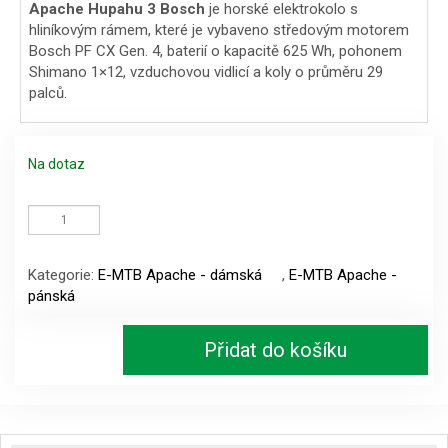
Apache Hupahu 3 Bosch
je horské elektrokolo s
hliníkovým rámem, které je vybaveno středovým motorem
Bosch PF CX Gen. 4, baterií o kapacitě 625 Wh, pohonem
Shimano 1×12, vzduchovou vidlicí a koly o průměru 29
palců.
Na dotaz
Apache
Hupahu
3
Bosch
Kategorie:
E-MTB Apache - dámská
,
E-MTB Apache -
množství
pánská
Přidat do košíku