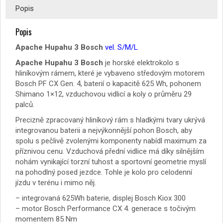
Popis
Popis
Apache Hupahu 3 Bosch
vel. S/M/L
Apache Hupahu 3 Bosch
je horské elektrokolo s
hliníkovým rámem, které je vybaveno středovým motorem
Bosch PF CX Gen. 4, baterií o kapacitě 625 Wh, pohonem
Shimano 1×12, vzduchovou vidlicí a koly o průměru 29
palců.
Precizně zpracovaný hliníkový rám s hladkými tvary ukrývá
integrovanou baterii a nejvýkonnější pohon Bosch, aby
spolu s pečlivě zvolenými komponenty nabídl maximum za
příznivou cenu. Vzduchová přední vidlice má díky silnějším
nohám vynikající torzní tuhost a sportovní geometrie myslí
na pohodlný posed jezdce. Tohle je kolo pro celodenní
jízdu v terénu i mimo něj.
– integrovaná 625Wh baterie, displej Bosch Kiox 300
– motor Bosch Performance CX 4. generace s točivým
momentem 85 Nm