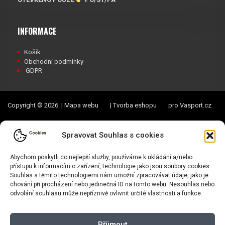
INFORMACE
Košík
Obchodní podmínky
GDPR
Copyright © 2026 |
Mapa webu
|
Tvorba eshopu
pro Vasport.cz
Spravovat Souhlas s cookies
Abychom poskytli co nejlepší služby, používáme k ukládání a/nebo
přístupu k informacím o zařízení, technologie jako jsou soubory cookies.
Souhlas s těmito technologiemi nám umožní zpracovávat údaje, jako je
chování při procházení nebo jedinečná ID na tomto webu. Nesouhlas nebo
odvolání souhlasu může nepříznivě ovlivnit určité vlastnosti a funkce.
Příjmout