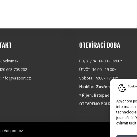
TAKT
OTEVÍRACÍ DOBA
 Jochymek
PO/ST/PÁ: 14:00 - 19:00*
+420 603 703 232
ÚT/ČT: 16:00 - 19:00*
:
info@vasport.cz
Sobota: 9:00 - 17:00*
Neděle:
Zavřeno
* Říjen, listopad a prosinec
Abychom posk
OTEVŘENO POUZE
PO/ST/P
informacím o
technologie
jedinečná I
ovlivnit urči
o Vasport.cz