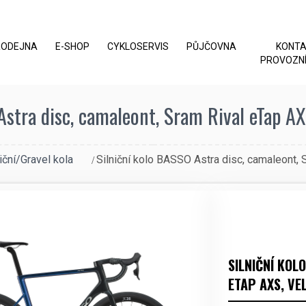
RODEJNA
E-SHOP
CYKLOSERVIS
PŮJČOVNA
KONT
PROVOZNÍ
stra disc, camaleont, Sram Rival eTap AXS
iční/Gravel kola
Silniční kolo BASSO Astra disc, camaleont, 
SILNIČNÍ KOL
ETAP AXS, VEL