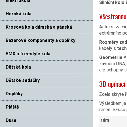
Elektrokola
Silniční kol
Horská kola
Všestranno
Astra si zach
Krosová kola dámská a pánská
extrémního po
Bazarové komponenty a doplňky
Rozměry zadn
kabely s
tech
BMX a freestyle kola
Geometrie
As
závodní DNA, a
Dětská kola
ale schopný s
Dětské sedačky
3B upínací
Doplňky
Zcela skryté ř
Výsledkem je 
Pláště
řešení Basso 
rám
Duše