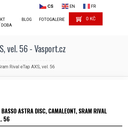
CS
EN
FR
0
KČ
AKT
BLOG
FOTOGALERIE
 DOBA
, vel. 56 - Vasport.cz
Sram Rival eTap AXS, vel. 56
O BASSO ASTRA DISC, CAMALEONT, SRAM RIVAL
. 56