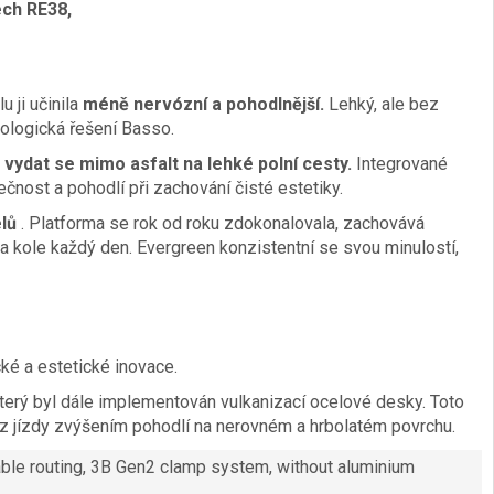
ech RE38,
u ji učinila
méně nervózní a pohodlnější.
Lehký, ale bez
nologická řešení Basso.
a
vydat se mimo asfalt na lehké polní cesty.
Integrované
čnost a pohodlí při zachování čisté estetiky.
lů
. Platforma se rok od roku zdokonalovala, zachovává
na kole každý den. Evergreen konzistentní se svou minulostí,
cké a estetické inovace.
který byl dále implementován vulkanizací ocelové desky. Toto
k z jízdy zvýšením pohodlí na nerovném a hrbolatém povrchu.
able routing, 3B Gen2 clamp system, without aluminium