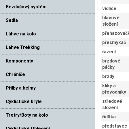
Bezdušový systém
vidlice
hlavové
Sedla
složení
přehazovač
Láhve na kolo
přesmykač
Láhve Trekking
řazení
Komponenty
brzdové
páčky
Chrániče
brzdy
kliky a
Přilby a helmy
převodníky
středové
Cyklistické brýle
složení
Tretry/Boty na kolo
řidítka
představec
Cyklistické Oblečení