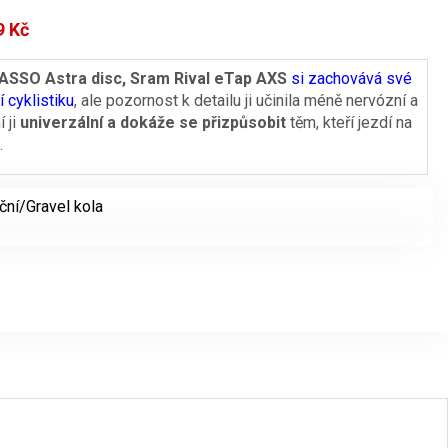
9
Kč
 BASSO Astra disc, Sram Rival eTap AXS
si zachovává své
í cyklistiku
, ale pozornost k detailu ji učinila méně nervózní a
í ji
univerzální a dokáže se přizpůsobit
těm, kteří jezdí na
.
iční/Gravel kola