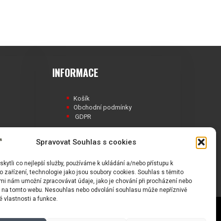
INFORMACE
Košík
Obchodní podmínky
GDPR
Spravovat Souhlas s cookies
ytli co nejlepší služby, používáme k ukládání a/nebo přístupu k
Á
 zařízení, technologie jako jsou soubory cookies. Souhlas s těmito
mi nám umožní zpracovávat údaje, jako je chování při procházení nebo
D na tomto webu. Nesouhlas nebo odvolání souhlasu může nepříznivě
té vlastnosti a funkce.