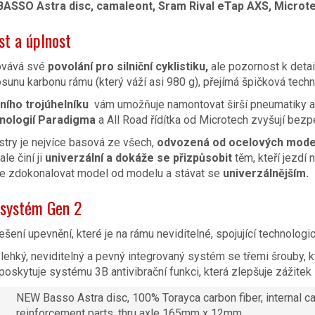
o BASSO Astra disc, camaleont, Sram Rival eTap AXS, Microt
st a úplnost
ovává své
povolání pro silniční cyklistiku,
ale pozornost k detail
sunu karbonu rámu (který váží asi 980 g), přejímá špičková tech
ího trojúhelníku
vám umožňuje namontovat širší pneumatiky 
nologií Paradigma
a All Road řídítka od Microtech zvyšují bezpe
try je nejvíce basová ze všech,
odvozená od ocelových mode
le činí ji
univerzální
a dokáže se přizpůsobit
těm, kteří jezdí 
e zdokonalovat model od modelu a stávat se
univerzálnějším.
 systém Gen 2
ešení upevnění, které je na rámu neviditelné, spojující technologi
lehký, neviditelný a pevný integrovaný systém se třemi šrouby, 
poskytuje systému 3B antivibrační funkci, která zlepšuje zážite
NEW Basso Astra disc, 100% Torayca carbon fiber, internal c
reinforcement parts, thru axle 165mm x 12mm