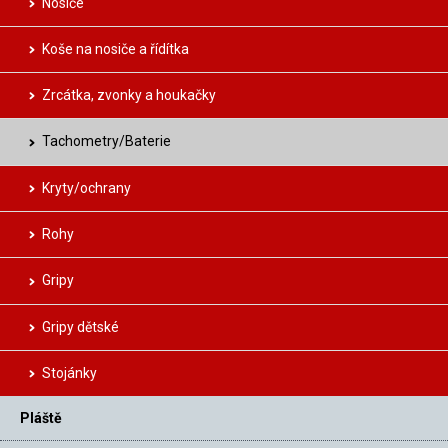
Nosiče
Koše na nosiče a řídítka
Zrcátka, zvonky a houkačky
Tachometry/Baterie
Kryty/ochrany
Rohy
Gripy
Gripy dětské
Stojánky
Pláště