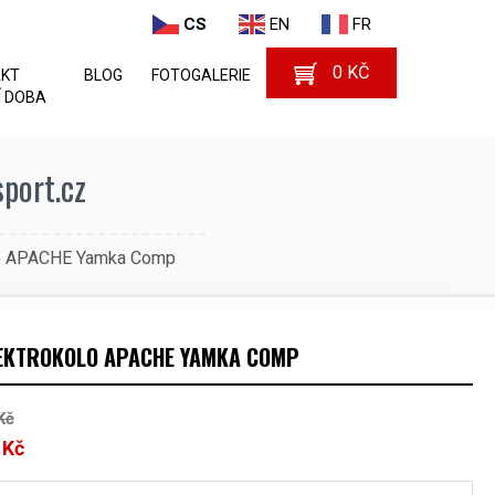
CS
EN
FR
0
KČ
AKT
BLOG
FOTOGALERIE
 DOBA
port.cz
lo APACHE Yamka Comp
EKTROKOLO APACHE YAMKA COMP
Kč
0
Kč
Aktuální
cena