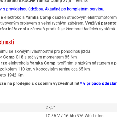
ektrokolo APACHE Yamka Comp 27,5″ vel.18″
v s pravidelnou údržbou. Aktuálně po kompletním servisu.
ze
elektrokola
Yamka Comp
osazen středovým elektromotore
tivovaným projevem s velmi rychlým záběrem.
Využívá patent
fortní řazení
a zároveň prodlužuje životnost řadících systémů.
stnosti
ámu se skvělými vlastnostmi pro pohodlnou jízdu.
or
Comp C18
s točivým momentem 85 Nm.
erze
elektrokola
Yamka Comp
tvoří rám s nízkým nástupem a p
zd kolem 110 km, v kopcovitém terénu cca 65 km.
jeto 1942 Km
uze na prodejně s osobním vyzvednutím!
* v případě odeslá
27,5″
LG 36 V / 16 Ah (576 Wh) Li-Ion