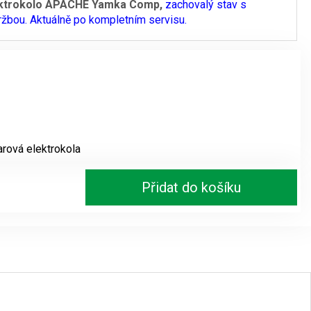
ektrokolo APACHE Yamka Comp,
zachovalý stav s
ržbou. Aktuálně po kompletním servisu.
je:
.
19600 Kč.
rová elektrokola
Přidat do košíku