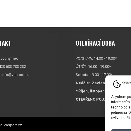
TAKT
OTEVÍRACÍ DOBA
 Jochymek
PO/ST/PÁ: 14:00 - 19:00*
+420 603 703 232
ÚT/ČT: 16:00 - 19:00*
:
info@vasport.cz
Sobota: 9:00 - 17:00*
Neděle:
Zavřeno
* Říjen, listopad a prosinec
Abychom posk
OTEVŘENO POUZE
PO/ST/P
informacím o
technologie
jedinečná I
ovlivnit urči
o Vasport.cz