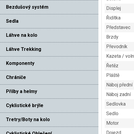
Bezdušový systém
Displej
Řidítka
Sedla
Představec
Láhve na kolo
Brzdy
Převodník
Láhve Trekking
Kazeta / vol
Komponenty
Řetěz
Pláště
Chrániče
Náboj přední
Přilby a helmy
Náboj zadní
Sedlovka
Cyklistické brýle
Sedlo
Tretry/Boty na kolo
Motor
Dojezd
Cyklistické Oblečení