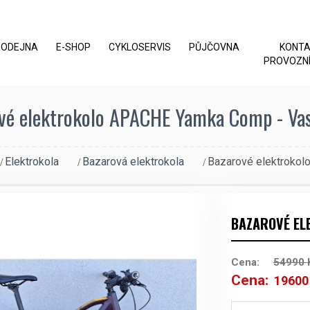
RODEJNA
E-SHOP
CYKLOSERVIS
PŮJČOVNA
KONT
PROVOZNÍ
vé elektrokolo APACHE Yamka Comp - Vas
Elektrokola
Bazarová elektrokola
Bazarové elektroko
BAZAROVÉ EL
Cena:
54990
Cena:
1960
Původní
cena