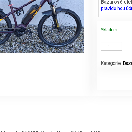
Bazarové el
pravidelnou úd
byla:
54990 Kč
Skladem
Bazarové
elektrokolo
APACHE
Yamka
Kategorie:
Baza
Comp
množství