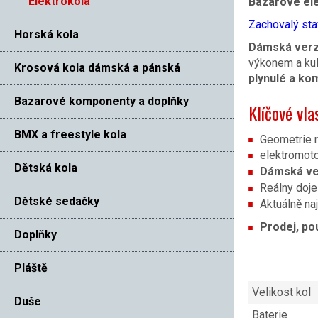
Elektrokola
Bazarové el
Zachovalý sta
Horská kola
Dámská ver
výkonem a kul
Krosová kola dámská a pánská
plynulé a kom
Bazarové komponenty a doplňky
Klíčové vla
BMX a freestyle kola
Geometrie r
elektromot
Dětská kola
Dámská v
Reálny doje
Dětské sedačky
Aktuálně na
Prodej, po
Doplňky
Pláště
Velikost kol
Duše
Baterie