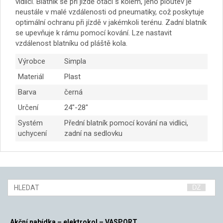
vidlici. Blatník se při jízdě otáčí s kolem, jeho ploutev je
neustále v malé vzdálenosti od pneumatiky, což poskytuje
optimální ochranu při jízdě v jakémkoli terénu. Zadní blatník
se upevňuje k rámu pomocí kování. Lze nastavit
vzdálenost blatníku od pláště kola.
Výrobce
Simpla
Materiál
Plast
Barva
černá
Určení
24″-28″
Systém
Přední blatník pomocí kování na vidlici,
uchycení
zadní na sedlovku
Akční nabídka – elektrokol – VASPORT