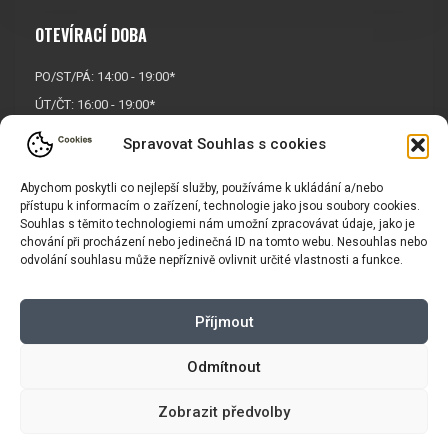
OTEVÍRACÍ DOBA
PO/ST/PÁ: 14:00 - 19:00*
ÚT/ČT: 16:00 - 19:00*
Sobota: 9:00 - 17:00*
Spravovat Souhlas s cookies
Neděle:
Zavřeno
Abychom poskytli co nejlepší služby, používáme k ukládání a/nebo
* Říjen, listopad a prosinec
přístupu k informacím o zařízení, technologie jako jsou soubory cookies.
OTEVŘENO POUZE
PO/ST/PÁ
Souhlas s těmito technologiemi nám umožní zpracovávat údaje, jako je
chování při procházení nebo jedinečná ID na tomto webu. Nesouhlas nebo
odvolání souhlasu může nepříznivě ovlivnit určité vlastnosti a funkce.
INFORMACE
Příjmout
Košík
Obchodní podmínky
GDPR
Odmítnout
Zobrazit předvolby
Copyright © 2026 |
Mapa webu
|
Tvorba eshopu
pro Vasport.cz