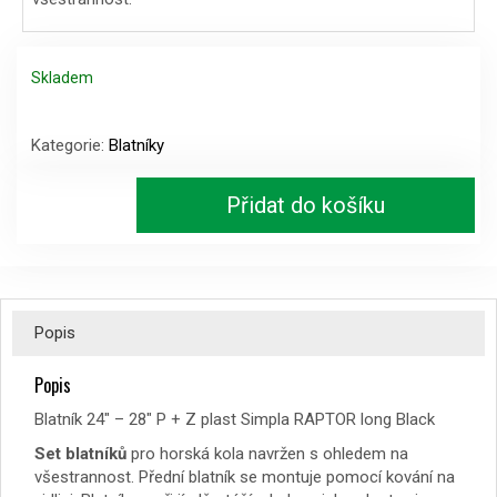
Skladem
Blatník
24"
Kategorie:
Blatníky
-
28"
Přidat do košíku
P
+
Z
plast
Simpla
RAPTOR
Popis
long
Black
Popis
množství
Blatník 24″ – 28″ P + Z plast Simpla RAPTOR long Black
Set blatníků
pro horská kola navržen s ohledem na
všestrannost. Přední blatník se montuje pomocí kování na