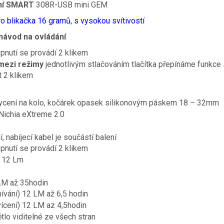
dní SMART
308R-USB mini GEM
ro blikačka 16 gramů, s vysokou svítivostí
návod na ovládání
ypnutí se provádí 2 klikem
 mezi režimy
jednotlivým stlačováním tlačítka přepínáme funkce 
t 2 klikem
ycení na kolo, kočárek opasek silikonovým páskem 18 – 32mm
Nichia eXtreme 2.0
, nabíjecí kabel je součástí balení
ypnutí se provádí 2 klikem
ž 12 Lm
M až 35hodin
vání) 12 LM až 6,5 hodin
cení) 12 LM az 4,5hodin
tlo viditelné ze všech stran