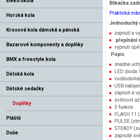
Elektrokola
Blikačka za
Praktická mik
Horská kola
Jednoduchý 
Krosová kola dámská a pánská
zapnutí a v
přepínání
Bazarové komponenty a doplňky
vypnutí opě
Popis
BMX a freestyle kola
snadné uch
LED dioda: 
Dětská kola
voděodolná
USB nabijení
Dětské sedačky
zapnutí a v
svítivost a
Doplňky
3 funkce
FLASH 11 L
Pláště
PULSE (stmí
STEADY (sví
Duše
zapnuté svě