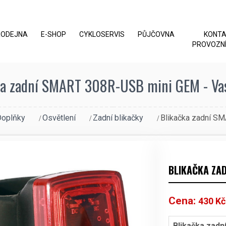
RODEJNA
E-SHOP
CYKLOSERVIS
PŮJČOVNA
KONT
PROVOZNÍ
ka zadní SMART 308R-USB mini GEM - Vas
Doplňky
Osvětlení
Zadní blikačky
Blikačka zadní S
BLIKAČKA ZAD
Cena:
430
Kč
Blikačka zad