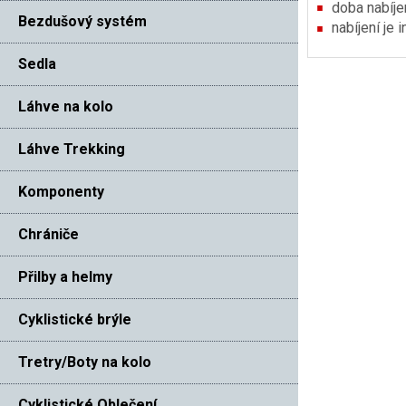
doba nabíje
Bezdušový systém
nabíjení je 
Sedla
Láhve na kolo
Láhve Trekking
Komponenty
Chrániče
Přilby a helmy
Cyklistické brýle
Tretry/Boty na kolo
Cyklistické Oblečení