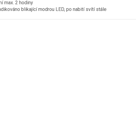
ní max. 2 hodiny
indikováno blikající modrou LED, po nabití svítí stále