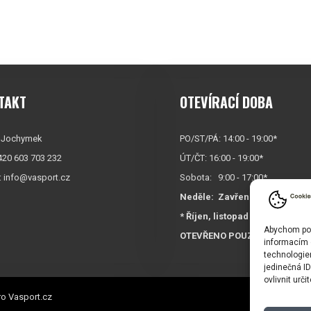
TAKT
OTEVÍRACÍ DOBA
 Jochymek
PO/ST/PÁ: 14:00 - 19:00*
+420 603 703 232
ÚT/ČT: 16:00 - 19:00*
:
info@vasport.cz
Sobota: 9:00 - 17:00*
Neděle:
Zavřeno
* Říjen, listopad a prosinec
Abychom posk
OTEVŘENO POUZE
PO/ST/P
informacím o
technologie
jedinečná I
ovlivnit urči
o Vasport.cz