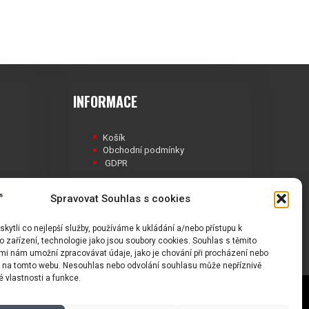
INFORMACE
Košík
Obchodní podmínky
GDPR
Spravovat Souhlas s cookies
ytli co nejlepší služby, používáme k ukládání a/nebo přístupu k
Á
 zařízení, technologie jako jsou soubory cookies. Souhlas s těmito
mi nám umožní zpracovávat údaje, jako je chování při procházení nebo
D na tomto webu. Nesouhlas nebo odvolání souhlasu může nepříznivě
té vlastnosti a funkce.