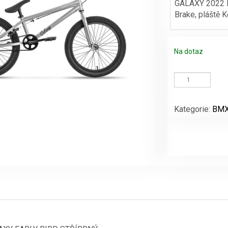
GALAXY 2022 E
Brake, pláště 
byla:
6999 Kč.
Na dotaz
BMX
20"GALAXY
EARLY
BIRD
Kategorie:
BMX 
STŘÍBRNÝ
množství