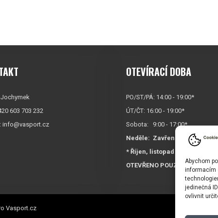
TAKT
OTEVÍRACÍ DOBA
 Jochymek
PO/ST/PÁ: 14:00 - 19:00*
+420 603 703 232
ÚT/ČT: 16:00 - 19:00*
:
info@vasport.cz
Sobota: 9:00 - 17:00*
Neděle:
Zavřeno
* Říjen, listopad a prosinec
Abychom posk
OTEVŘENO POUZE
PO/ST/P
informacím o
technologie
jedinečná I
ovlivnit urči
o Vasport.cz