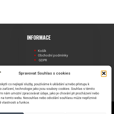
INFORMACE
Košík
Obchodní podmínky
GDPR
Spravovat Souhlas s cookies
ytli co nejlepší služby, používáme k ukládání a/nebo přístupu k
Á
 zařízení, technologie jako jsou soubory cookies. Souhlas s těmito
mi nám umožní zpracovávat údaje, jako je chování při procházení nebo
D na tomto webu. Nesouhlas nebo odvolání souhlasu může nepříznivě
té vlastnosti a funkce.