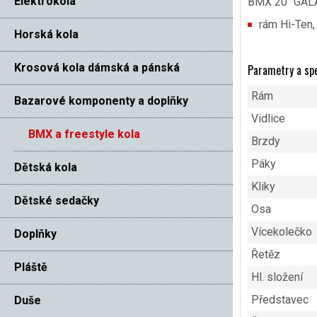
Elektrokola
BMX 20″ GAL
rám Hi-Ten,
Horská kola
Krosová kola dámská a pánská
Parametry a spe
Rám
Bazarové komponenty a doplňky
Vidlice
BMX a freestyle kola
Brzdy
Páky
Dětská kola
Kliky
Dětské sedačky
Osa
Vícekolečko
Doplňky
Řetěz
Pláště
Hl. složení
Představec
Duše