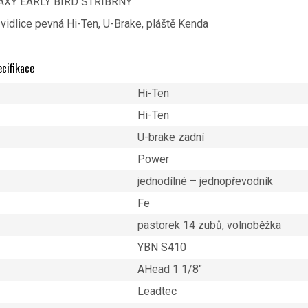
AXY EARLY BIRD STŘÍBRNÝ
 vidlice pevná Hi-Ten, U-Brake, pláště Kenda
cifikace
Hi-Ten
Hi-Ten
U-brake zadní
Power
jednodílné – jednopřevodník
Fe
pastorek 14 zubů, volnoběžka
YBN S410
AHead 1 1/8″
Leadtec