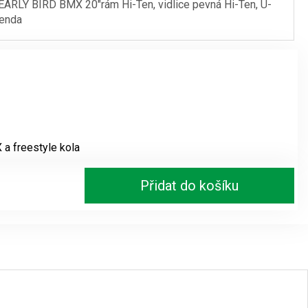
ARLY BIRD BMX 20″rám Hi-Ten, vidlice pevná Hi-Ten, U-
Kenda
je:
6349 Kč.
a freestyle kola
Přidat do košíku