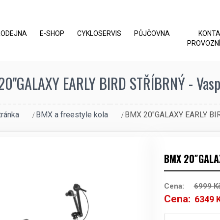
RODEJNA
E-SHOP
CYKLOSERVIS
PŮJČOVNA
KONT
PROVOZNÍ
20"GALAXY EARLY BIRD STŘÍBRNÝ - Vaspo
tránka
BMX a freestyle kola
BMX 20″GALAXY EARLY BI
BMX 20″GALAX
Cena:
6999
K
Cena:
6349
Původní
cena