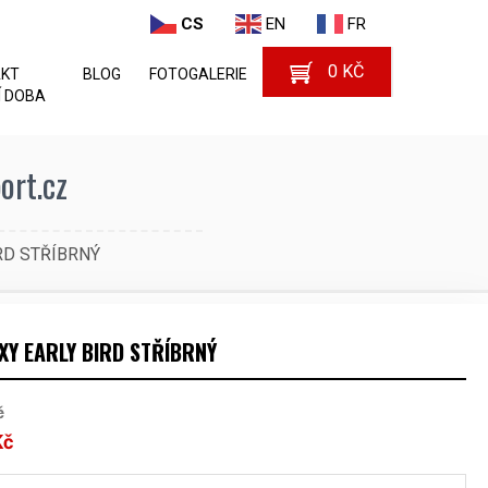
CS
EN
FR
0
KČ
AKT
BLOG
FOTOGALERIE
 DOBA
rt.cz
RD STŘÍBRNÝ
Y EARLY BIRD STŘÍBRNÝ
č
Kč
Aktuální
cena