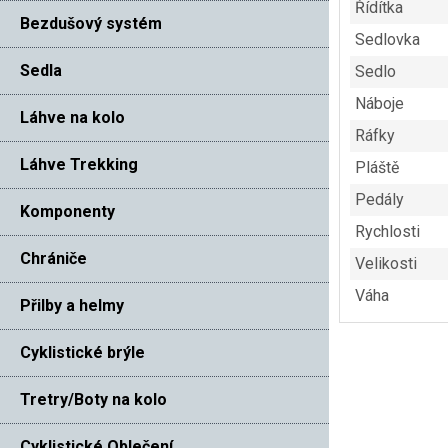
Řídítka
Bezdušový systém
Sedlovka
Sedla
Sedlo
Náboje
Láhve na kolo
Ráfky
Láhve Trekking
Pláště
Pedály
Komponenty
Rychlosti
Chrániče
Velikosti
Váha
Přilby a helmy
Cyklistické brýle
Tretry/Boty na kolo
Cyklistické Oblečení