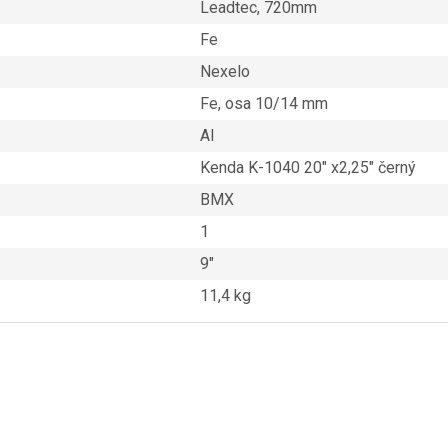
Leadtec, 720mm
Fe
Nexelo
Fe, osa 10/14 mm
Al
Kenda K-1040 20″ x2,25″ černý
BMX
1
9″
11,4 kg