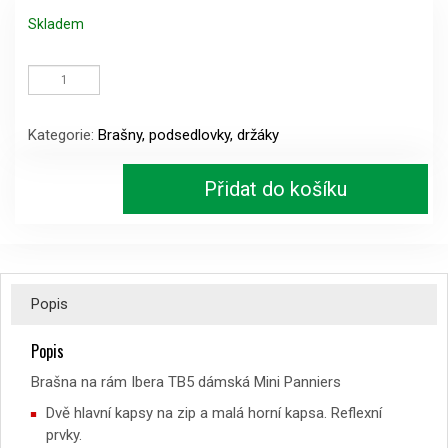
Skladem
Brašna
na
rám
Ibera
Kategorie:
Brašny, podsedlovky, držáky
TB5
dámská
Mini
Přidat do košíku
Panniers
množství
Popis
Popis
Brašna na rám Ibera TB5 dámská Mini Panniers
Dvě hlavní kapsy na zip a malá horní kapsa. Reflexní
prvky.