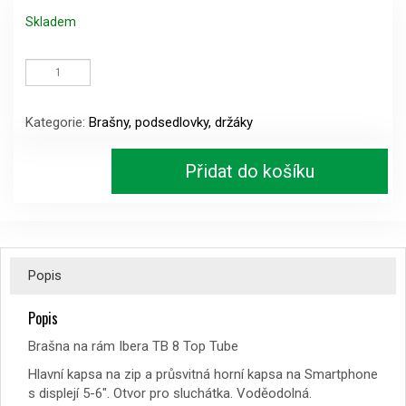
Skladem
Brašna
na
rám
Ibera
Kategorie:
Brašny, podsedlovky, držáky
TB
8
Top
Přidat do košíku
Tube
množství
Popis
Popis
Brašna na rám Ibera TB 8 Top Tube
Hlavní kapsa na zip a průsvitná horní kapsa na Smartphone
s displejí 5-6″. Otvor pro sluchátka. Voděodolná.