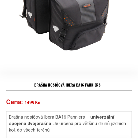
BRAŠNA NOSIČOVÁ IBERA BA16 PANNIERS
Cena:
1499
Kč
Brašna nosičová Ibera BA16 Panniers –
univerzální
spojená dvojbrašna
. Je určena pro většinu druhů jízdních
kol, do všech terénů..