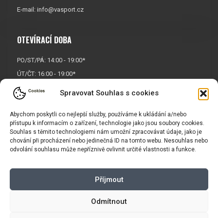
E-mail:
info@vasport.cz
OTEVÍRACÍ DOBA
PO/ST/PÁ: 14:00 - 19:00*
ÚT/ČT: 16:00 - 19:00*
Sobota: 9:00 - 17:00*
Spravovat Souhlas s cookies
Neděle:
Zavřeno
Abychom poskytli co nejlepší služby, používáme k ukládání a/nebo
* Říjen, listopad a prosinec
přístupu k informacím o zařízení, technologie jako jsou soubory cookies.
OTEVŘENO POUZE
PO/ST/PÁ
Souhlas s těmito technologiemi nám umožní zpracovávat údaje, jako je
chování při procházení nebo jedinečná ID na tomto webu. Nesouhlas nebo
odvolání souhlasu může nepříznivě ovlivnit určité vlastnosti a funkce.
INFORMACE
Příjmout
Košík
Obchodní podmínky
GDPR
Odmítnout