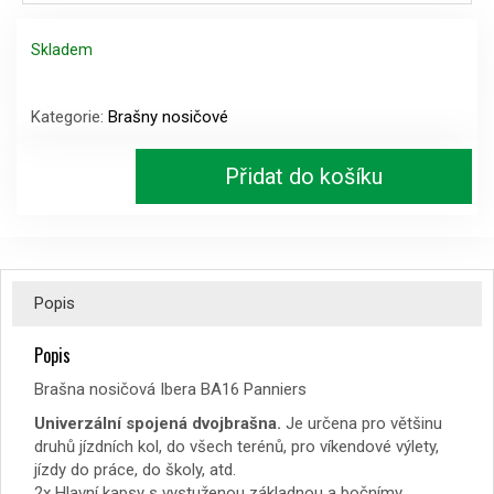
Skladem
Brašna
nosičová
Kategorie:
Brašny nosičové
Ibera
BA16
Přidat do košíku
Panniers
množství
Popis
Popis
Brašna nosičová Ibera BA16 Panniers
Univerzální spojená dvojbrašna.
Je určena pro většinu
druhů jízdních kol, do všech terénů, pro víkendové výlety,
jízdy do práce, do školy, atd.
2x Hlavní kapsy s vystuženou základnou a bočnímy