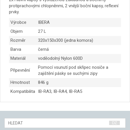
protiprachovými chlopněnmi, 2 vnější boční kapsy, reflexní
prvky.
Výrobce
IBERA
Objem
27 L
Rozměr
320x150x300 (jedna komora)
Barva
černá
Materiál
voděodolný Nylon 600D
Pomocí vsunutí pod skřipec nosiče a
Připevnění
zajištění pásky se suchými zipy
Hmotnost
846 g
Kompatibilita
IB-RA3, IB-RA4, IB-RA5