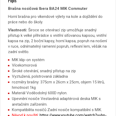
Popis
Brašna nosičová Ibera BA24 MIK Commuter
Horní brašna pro víkendové výlety na kole a dojíždění do
práce nebo do školy.
Vlastnosti:
Široce se otevírací zip umožňuje snadný
přístup k velké přihrádce s vnitřní síťovanou kapsou, vnitřní
kapsa na zip, 2 boční kapsy, horní kapsa, popruh na nošení
v ruce, odnímatelný ramenní popruh, reflexní lem, věšák na
zadní světlo.
MIK klip-on systém
Vícekomorová
Široké otevírání, snadný přístup na zip
Vyztužená, polstrovaná základna
rozměry brašny: 375cm x 26cm x 25cm, objem 15 litrů,
hmotnost 1kg
Materiál Voděodolný 600D nylon.
Upevnění nosiče Vestavěná adaptérová deska MIK s
aretačním zařízením.
Kompatibilita nosičů Zadní nosiče kompatibilní s MIK.
Návod k použití:
https://www.youtube.com/watch?v=bp-