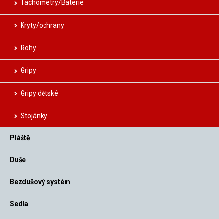
Tachometry/Baterie
Kryty/ochrany
Rohy
Gripy
Gripy dětské
Stojánky
Pláště
Duše
Bezdušový systém
Sedla