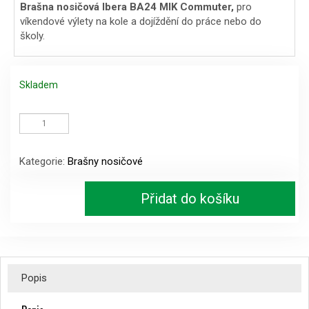
Brašna nosičová Ibera BA24 MIK Commuter,
pro
víkendové výlety na kole a dojíždění do práce nebo do
školy.
Skladem
Brašna
nosičová
Ibera
BA24
Kategorie:
Brašny nosičové
MIK
Commuter
množství
Přidat do košíku
Popis