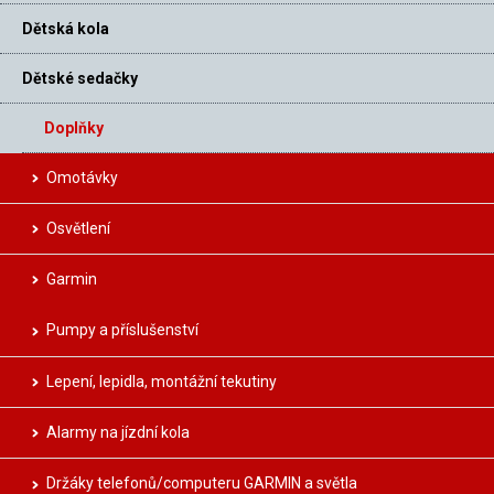
Dětská kola
Dětské sedačky
Doplňky
Omotávky
Osvětlení
Garmin
Pumpy a příslušenství
Lepení, lepidla, montážní tekutiny
Alarmy na jízdní kola
Držáky telefonů/computeru GARMIN a světla