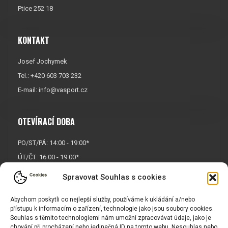
Ptice 252 18
KONTAKT
Josef Jochymek
Tel.: +420 603 703 232
E-mail:
info@vasport.cz
OTEVÍRACÍ DOBA
PO/ST/PÁ: 14:00 - 19:00*
ÚT/ČT: 16:00 - 19:00*
Sobota: 9:00 - 17:00*
Spravovat Souhlas s cookies
Neděle:
Zavřeno
Abychom poskytli co nejlepší služby, používáme k ukládání a/nebo
* Říjen, listopad a prosinec
přístupu k informacím o zařízení, technologie jako jsou soubory cookies.
OTEVŘENO POUZE
PO/ST/PÁ
Souhlas s těmito technologiemi nám umožní zpracovávat údaje, jako je
chování při procházení nebo jedinečná ID na tomto webu. Nesouhlas nebo