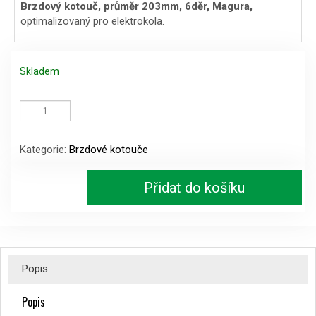
Brzdový kotouč, průměr 203mm, 6děr, Magura,
optimalizovaný pro elektrokola.
Skladem
Brzdový
kotouč,
průměr
203mm,
Kategorie:
Brzdové kotouče
6děr,
Magura
množství
Přidat do košíku
Popis
Popis