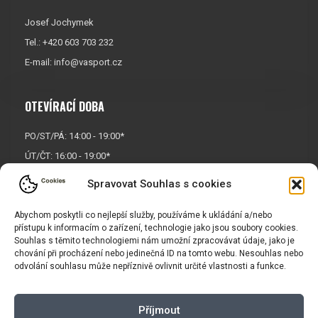
Josef Jochymek
Tel.: +420 603 703 232
E-mail:
info@vasport.cz
OTEVÍRACÍ DOBA
PO/ST/PÁ: 14:00 - 19:00*
ÚT/ČT: 16:00 - 19:00*
Sobota: 9:00 - 17:00*
Spravovat Souhlas s cookies
Neděle:
Zavřeno
Abychom poskytli co nejlepší služby, používáme k ukládání a/nebo
* Říjen, listopad a prosinec
přístupu k informacím o zařízení, technologie jako jsou soubory cookies.
OTEVŘENO POUZE
PO/ST/PÁ
Souhlas s těmito technologiemi nám umožní zpracovávat údaje, jako je
chování při procházení nebo jedinečná ID na tomto webu. Nesouhlas nebo
odvolání souhlasu může nepříznivě ovlivnit určité vlastnosti a funkce.
INFORMACE
Příjmout
Košík