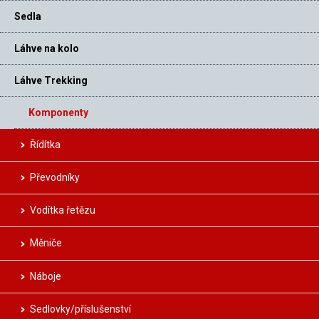
Sedla
Láhve na kolo
Láhve Trekking
Komponenty
Řídítka
Převodníky
Vodítka řetězu
Měniče
Náboje
Sedlovky/příslušenství