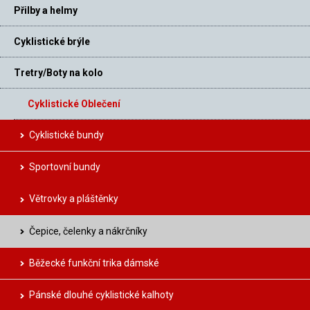
Přilby a helmy
Cyklistické brýle
Tretry/Boty na kolo
Cyklistické Oblečení
Cyklistické bundy
Sportovní bundy
Větrovky a pláštěnky
Čepice, čelenky a nákrčníky
Běžecké funkční trika dámské
Pánské dlouhé cyklistické kalhoty