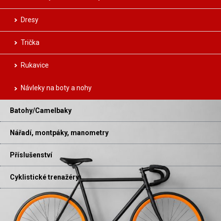
Dresy
Trička
Rukavice
Návleky na boty a nohy
Batohy/Camelbaky
Nářadí, montpáky, manometry
Příslušenství
Cyklistické trenažéry