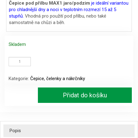
Čepice pod přilbu MAX1 jaro/podzim
je ideální variantou
pro chladnější dny a noci v teplotním rozmezí 15 až 5
stupňů.
Vhodná pro použití pod přilbu, nebo také
samostatně na chůzi a běh.
Skladem
Čepice
pod
přilbu
MAX1
Kategorie:
Čepice, čelenky a nákrčníky
jaro/podzim
vel.M
množství
Přidat do košíku
Popis