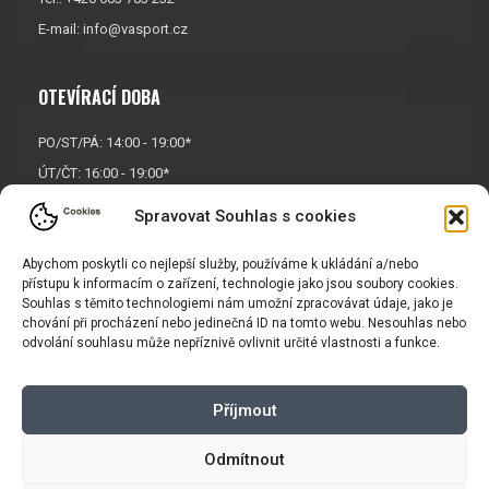
E-mail:
info@vasport.cz
OTEVÍRACÍ DOBA
PO/ST/PÁ: 14:00 - 19:00*
ÚT/ČT: 16:00 - 19:00*
Sobota: 9:00 - 17:00*
Spravovat Souhlas s cookies
Neděle:
Zavřeno
* Říjen, listopad a prosinec
Abychom poskytli co nejlepší služby, používáme k ukládání a/nebo
přístupu k informacím o zařízení, technologie jako jsou soubory cookies.
OTEVŘENO POUZE
PO/ST/PÁ
Souhlas s těmito technologiemi nám umožní zpracovávat údaje, jako je
chování při procházení nebo jedinečná ID na tomto webu. Nesouhlas nebo
odvolání souhlasu může nepříznivě ovlivnit určité vlastnosti a funkce.
INFORMACE
Příjmout
Košík
Obchodní podmínky
GDPR
Odmítnout