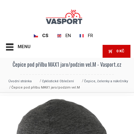
CS
EN
FR
MENU
0
KČ
Čepice pod přilbu MAX1 jaro/podzim vel.M - Vasport.cz
Úvodní stránka
Cyklistické Oblečení
Čepice, čelenky a nákrčníky
Čepice pod přilbu MAX1 jaro/podzim vel.M