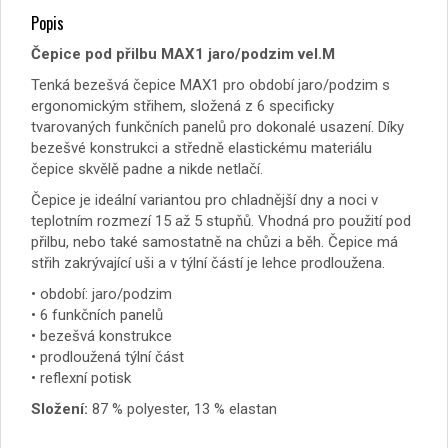
Popis
Čepice pod přilbu MAX1 jaro/podzim vel.M
Tenká bezešvá čepice MAX1 pro období jaro/podzim s
ergonomickým střihem, složená z 6 specificky
tvarovaných funkčních panelů pro dokonalé usazení. Díky
bezešvé konstrukci a středně elastickému materiálu
čepice skvělě padne a nikde netlačí.
Čepice je ideální variantou pro chladnější dny a noci v
teplotním rozmezí 15 až 5 stupňů. Vhodná pro použití pod
přilbu, nebo také samostatně na chůzi a běh. Čepice má
střih zakrývající uši a v týlní částí je lehce prodloužena.
• období: jaro/podzim
• 6 funkčních panelů
• bezešvá konstrukce
• prodloužená týlní část
• reflexní potisk
Složení:
87 % polyester, 13 % elastan