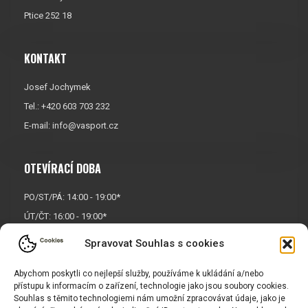
Ptice 252 18
KONTAKT
Josef Jochymek
Tel.: +420 603 703 232
E-mail:
info@vasport.cz
OTEVÍRACÍ DOBA
PO/ST/PÁ: 14:00 - 19:00*
ÚT/ČT: 16:00 - 19:00*
Sobota: 9:00 - 17:00*
Spravovat Souhlas s cookies
Neděle:
Zavřeno
Abychom poskytli co nejlepší služby, používáme k ukládání a/nebo
* Říjen, listopad a prosinec
přístupu k informacím o zařízení, technologie jako jsou soubory cookies.
OTEVŘENO POUZE
PO/ST/PÁ
Souhlas s těmito technologiemi nám umožní zpracovávat údaje, jako je