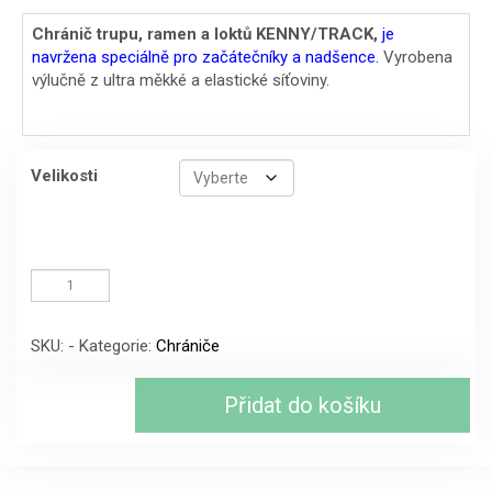
cena
cena
Chránič trupu, ramen a loktů KENNY/TRACK,
je
navržena speciálně pro začátečníky a nadšence.
V
yrobena
byla:
je:
výlučně z ultra měkké a elastické síťoviny.
3199 Kč.
2199 Kč.
Velikosti
Chránič
trupu,
ramen
a
SKU:
-
Kategorie:
Chrániče
loktů
KENNY/TRACK
množství
Přidat do košíku