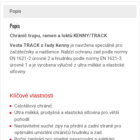
Popis
Popis
Chránič trupu, ramen a loktů KENNY/TRACK
Vesta TRACK z řady Kenny
je navržena speciálně pro
začátečníky a nadšence. Nabízí ochranu zad podle normy
EN 1621-2 úrovně 2 a hrudníku podle normy EN 1621-3
úrovně 1 a je vyrobena výlučně z ultra měkké a elastické
síťoviny.
Klíčové vlastnosti
Celotělový chránič
Ultra měkká, prodyšná a elastická síťovina pro větší
pohodlí
Nastavitelné suché zipy na přední a zadní straně pro
optimální umístění chráničů hrudníku a zad
Boční zapínání pro snadné nasazování a svlékání