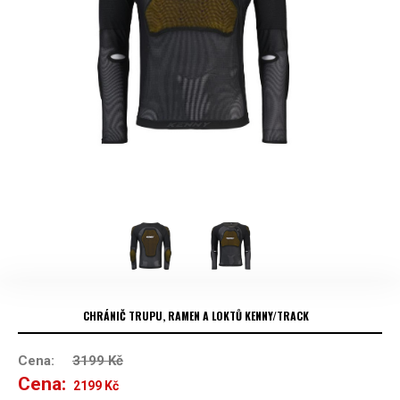
CHRÁNIČ TRUPU, RAMEN A LOKTŮ KENNY/TRACK
Cena:
3199
Kč
Cena:
Původní
Aktuální
2199
Kč