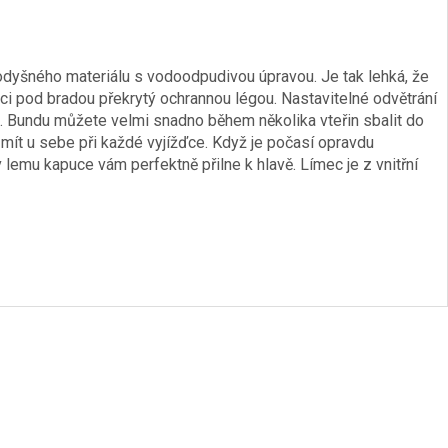
odyšného materiálu s vodoodpudivou úpravou. Je tak lehká, že
onci pod bradou překrytý ochrannou légou. Nastavitelné odvětrání
ů. Bundu můžete velmi snadno během několika vteřin sbalit do
 mít u sebe při každé vyjížďce. Když je počasí opravdu
lemu kapuce vám perfektně přilne k hlavě. Límec je z vnitřní