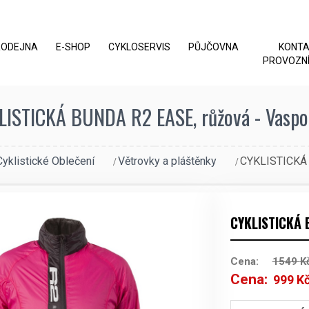
RODEJNA
E-SHOP
CYKLOSERVIS
PŮJČOVNA
KONT
PROVOZNÍ
LISTICKÁ BUNDA R2 EASE, růžová - Vaspor
Cyklistické Oblečení
Větrovky a pláštěnky
CYKLISTICKÁ 
CYKLISTICKÁ 
Cena:
1549
K
Cena:
999
K
Původní
cena