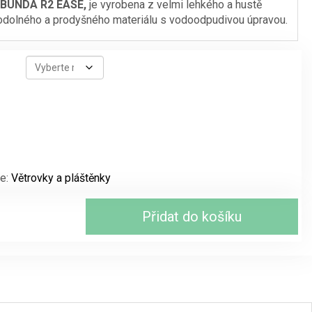
 BUNDA R2 EASE,
je vyrobena z velmi lehkého a hustě
 odolného a prodyšného materiálu s vodoodpudivou úpravou.
je:
999 Kč.
ie:
Větrovky a pláštěnky
Přidat do košíku