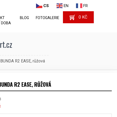
CS
EN
FR
0
KČ
AKT
BLOG
FOTOGALERIE
 DOBA
t.cz
BUNDA R2 EASE, růžová
BUNDA R2 EASE, RŮŽOVÁ
č
č
Aktuální
cena