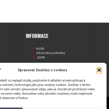
INFORMACE
Košík
Obchodní podmínky
GDPR
Spravovat Souhlas s cookies
ytli co nejlepší služby, používáme k ukládání a/nebo přístupu k
Á
 zařízení, technologie jako jsou soubory cookies. Souhlas s těmito
mi nám umožní zpracovávat údaje, jako je chování při procházení nebo
D na tomto webu. Nesouhlas nebo odvolání souhlasu může nepříznivě
té vlastnosti a funkce.