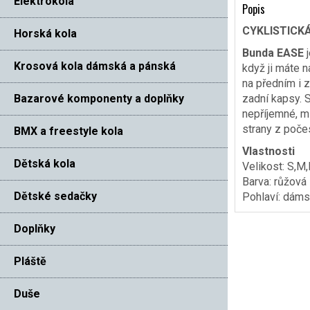
Elektrokola
Popis
CYKLISTICKÁ
Horská kola
Bunda EASE
j
Krosová kola dámská a pánská
když ji máte n
na předním i 
Bazarové komponenty a doplňky
zadní kapsy. S
nepříjemné, mů
strany z poče
BMX a freestyle kola
Vlastnosti
Dětská kola
Velikost: S,M,
Barva: růžová
Dětské sedačky
Pohlaví: dám
Doplňky
Pláště
Duše