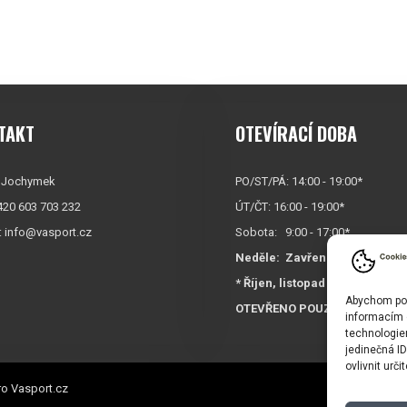
TAKT
OTEVÍRACÍ DOBA
 Jochymek
PO/ST/PÁ: 14:00 - 19:00*
+420 603 703 232
ÚT/ČT: 16:00 - 19:00*
:
info@vasport.cz
Sobota: 9:00 - 17:00*
Neděle:
Zavřeno
* Říjen, listopad a prosinec
Abychom posk
OTEVŘENO POUZE
PO/ST/P
informacím o
technologie
jedinečná I
ovlivnit urči
o Vasport.cz