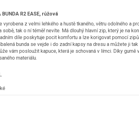
 BUNDA R2 EASE, růžová
e vyrobena z velmi lehkého a hustě tkaného, větru odolného a pr
a sobě, tak o ní téměř nevíte. Má dlouhý hlavní zip, který je na k
zadním díle poskytuje pocit komfortu a lze korigovat pomocí zip
balená bunda se vejde i do zadní kapsy na dresu a můžete ji tak
že vám posloužit kapuce, která je schovaná v límci. Díky gumě v 
saného materiálu.
L
ské