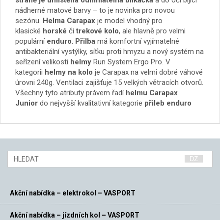
straně je umístěna odnímatelná blikačka
a do očí bijící
nádherné matové barvy – to je novinka pro novou
sezónu.
Helma
Carapax
je model vhodný pro
klasické
horské
či
trekové kolo
, ale hlavně pro velmi
populární
enduro
.
Přilba
má komfortní vyjímatelné
antibakteriální vystýlky, síťku proti hmyzu a nový systém na
seřízení velikosti
helmy
Run System Ergo Pro. V
kategorii
helmy na kolo
je Carapax na velmi dobré váhové
úrovni 240g. Ventilaci zajišťuje 15 velkých větracích otvorů.
Všechny tyto atributy právem řadí
helmu Carapax
Junior
do nejvyšší kvalitativní kategorie
přileb enduro
Akční nabídka – elektrokol – VASPORT
Akční nabídka – jízdních kol – VASPORT