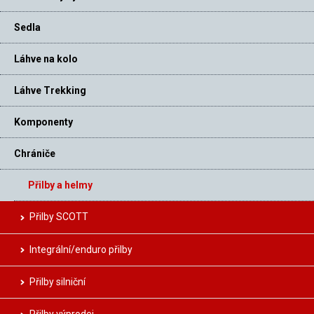
Sedla
Láhve na kolo
Láhve Trekking
Komponenty
Chrániče
Přilby a helmy
Přilby SCOTT
Integrální/enduro přilby
Přilby silniční