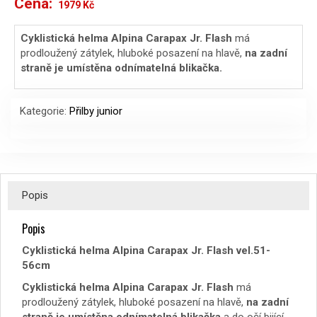
Cena:
Původní
Aktuální
1979
Kč
cena
cena
Cyklistická helma Alpina Carapax Jr. Flash
má
prodloužený zátylek, hluboké posazení na hlavě,
na zadní
byla:
je:
straně je umístěna odnímatelná blikačka.
2099 Kč.
1979 Kč.
Kategorie:
Přilby junior
Popis
Popis
Cyklistická helma Alpina Carapax Jr. Flash vel.51-
56cm
Cyklistická helma Alpina Carapax Jr. Flash
má
prodloužený zátylek, hluboké posazení na hlavě,
na zadní