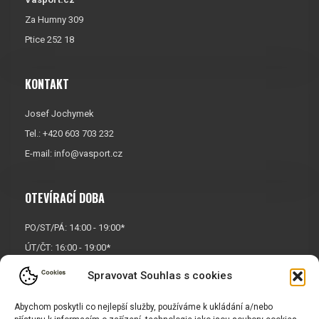
Za Humny 309
Ptice 252 18
KONTAKT
Josef Jochymek
Tel.: +420 603 703 232
E-mail:
info@vasport.cz
OTEVÍRACÍ DOBA
PO/ST/PÁ: 14:00 - 19:00*
ÚT/ČT: 16:00 - 19:00*
Sobota: 9:00 - 17:00*
Spravovat Souhlas s cookies
Neděle:
Zavřeno
Abychom poskytli co nejlepší služby, používáme k ukládání a/nebo
* Říjen, listopad a prosinec