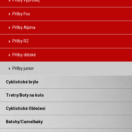
Přilby výprodej
Přilby Fox
Přilby Alpina
Přilby R2
Přilby dětské
Přilby junior
Cyklistické brýle
Tretry/Boty na kolo
Cyklistické Oblečení
Batohy/Camelbaky