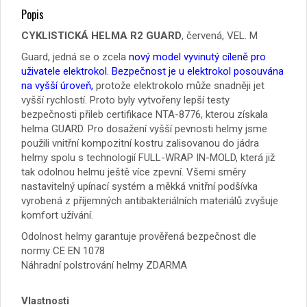
Popis
CYKLISTICKÁ HELMA R2 GUARD
, červená, VEL. M
Guard, jedná se o zcela
nový model vyvinutý cíleně pro
uživatele elektrokol. Bezpečnost je u elektrokol posouvána
na vyšší úroveň,
protože elektrokolo může snadněji jet
vyšší rychlostí. Proto byly vytvořeny lepší testy
bezpečnosti přileb certifikace NTA-8776, kterou získala
helma GUARD. Pro dosažení vyšší pevnosti helmy jsme
použili vnitřní kompozitní kostru zalisovanou do jádra
helmy spolu s technologií FULL-WRAP IN-MOLD, která již
tak odolnou helmu ještě více zpevní. Všemi směry
nastavitelný upínací systém a měkká vnitřní podšívka
vyrobená z příjemných antibakteriálních materiálů zvyšuje
komfort užívání.
Odolnost helmy garantuje prověřená bezpečnost dle
normy CE EN 1078
Náhradní polstrování helmy ZDARMA
Vlastnosti