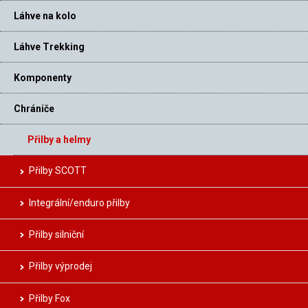
Láhve na kolo
Láhve Trekking
Komponenty
Chrániče
Přilby a helmy
Přilby SCOTT
Integrální/enduro přilby
Přilby silniční
Přilby výprodej
Přilby Fox