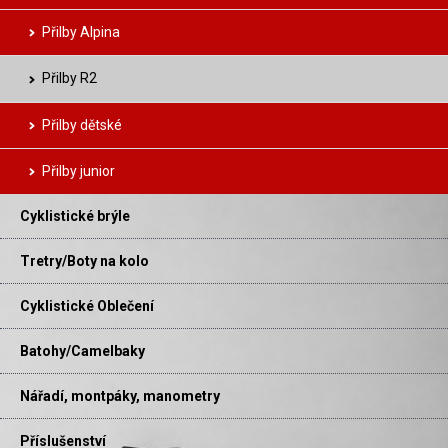
Přilby Alpina
Přilby R2
Přilby dětské
Přilby junior
Cyklistické brýle
Tretry/Boty na kolo
Cyklistické Oblečení
Batohy/Camelbaky
Nářadí, montpáky, manometry
Příslušenství