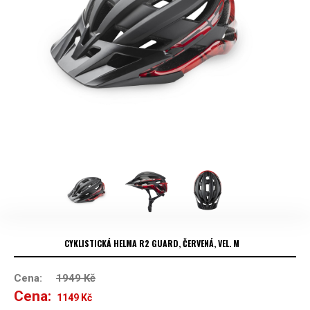
CYKLISTICKÁ HELMA R2 GUARD, ČERVENÁ, VEL. M
Cena:
1949
Kč
Cena:
Původní
Aktuální
1149
Kč