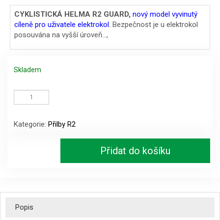
cena
cena
CYKLISTICKÁ HELMA R2 GUARD,
nový model vyvinutý
cíleně pro uživatele elektrokol.
Bezpečnost je u elektrokol
byla:
je:
posouvána na vyšší úroveň…,
1949 Kč.
1149 Kč.
Skladem
CYKLISTICKÁ
HELMA
R2
GUARD,
Kategorie:
Přilby R2
červená,
VEL.
M
Přidat do košíku
množství
Popis