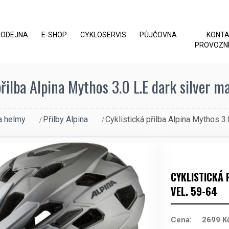
RODEJNA
E-SHOP
CYKLOSERVIS
PŮJČOVNA
KONT
PROVOZNÍ
přilba Alpina Mythos 3.0 L.E dark silver ma
a helmy
Přilby Alpina
Cyklistická přilba Alpina Mythos 3.0
CYKLISTICKÁ 
VEL. 59-64
Cena:
2699
K