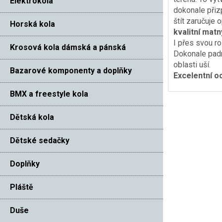
Elektrokola
dokonale přizp
štít zaručuje
Horská kola
kvalitní mat
I přes svou ro
Krosová kola dámská a pánská
Dokonale padn
oblasti uší.
Bazarové komponenty a doplňky
Excelentní o
BMX a freestyle kola
Dětská kola
Dětské sedačky
Doplňky
Pláště
Duše