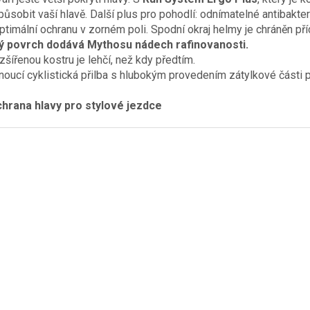
ůsobit vaší hlavě. Další plus pro pohodlí: odnímatelné antibakter
 optimální ochranu v zorném poli. Spodní okraj helmy je chráněn 
ný povrch dodává Mythosu nádech rafinovanosti.
zšířenou kostru je lehčí, než kdy předtím.
oucí cyklistická přilba s hlubokým provedením zátylkové části 
chrana hlavy pro stylové jezdce