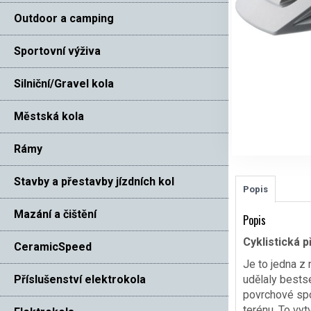
Outdoor a camping
Sportovní výživa
Silniční/Gravel kola
Městská kola
Rámy
Stavby a přestavby jízdních kol
Popis
Mazání a čištění
Popis
Cyklistická p
CeramicSpeed
Je to jedna z 
Příslušenství elektrokola
udělaly bestse
povrchové spo
terénu. To vytv