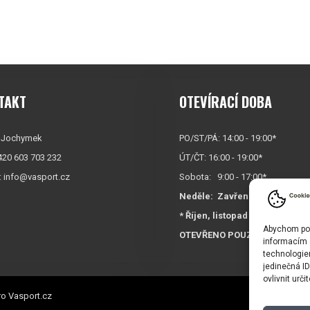
TAKT
OTEVÍRACÍ DOBA
 Jochymek
PO/ST/PÁ: 14:00 - 19:00*
+420 603 703 232
ÚT/ČT: 16:00 - 19:00*
:
info@vasport.cz
Sobota: 9:00 - 17:00*
Neděle:
Zavřeno
* Říjen, listopad a prosinec
Abychom posk
OTEVŘENO POUZE
PO/ST/P
informacím o
technologie
jedinečná I
ovlivnit urči
o Vasport.cz