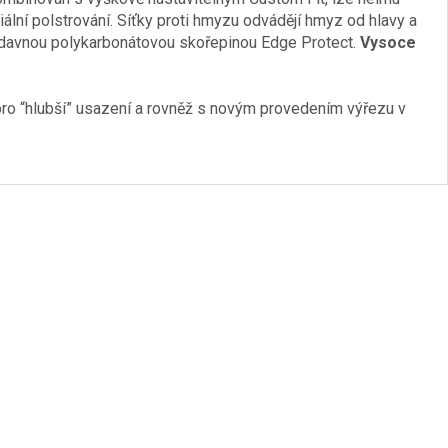
iální polstrování. Síťky proti hmyzu odvádějí hmyz od hlavy a
přídavnou polykarbonátovou skořepinou Edge Protect.
Vysoce
pro “hlubší” usazení a rovněž s novým provedením výřezu v