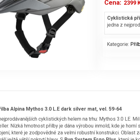
Cena:
2399
Původní
cena
Cyklistická př
jedna z nejprod
byla:
2699 Kč.
Kategorie:
Přil
řilba Alpina Mythos 3.0 L.E dark silver mat, vel. 59-64
nejprodávanějších cyklistických helem na trhu: Mythos 3.0 LE. Mil
ller. Nízká hmotnost přilby je dána výrobou inmold, kde je horní
jení, které je zodpovědné za velmi robustní konstrukci. Oblast 
áří ještě větší pokrytí hlavy. S
Run System Ergo Plus
, který je