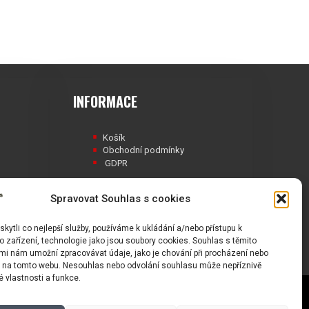
INFORMACE
Košík
Obchodní podmínky
GDPR
Spravovat Souhlas s cookies
ytli co nejlepší služby, používáme k ukládání a/nebo přístupu k
Á
 zařízení, technologie jako jsou soubory cookies. Souhlas s těmito
mi nám umožní zpracovávat údaje, jako je chování při procházení nebo
D na tomto webu. Nesouhlas nebo odvolání souhlasu může nepříznivě
té vlastnosti a funkce.