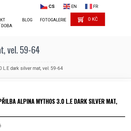
CS
EN
FR
0
KČ
AKT
BLOG
FOTOGALERIE
 DOBA
t, vel. 59-64
 L.E dark silver mat, vel. 59-64
PŘILBA ALPINA MYTHOS 3.0 L.E DARK SILVER MAT,
č