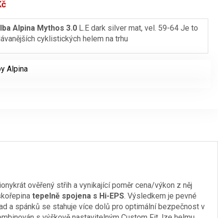
Kč
Aktuální
cena
ilba Alpina Mythos 3.0
L.E dark silver mat, vel. 59-64 Je to
ávanějších cyklistických helem na trhu
je:
2399 Kč.
by Alpina
ionykrát ověřený střih a vynikající poměr cena/výkon z něj
 skořepina
tepelně spojena s Hi-EPS
. Výsledkem je pevné
zad a spánků se stahuje více dolů pro optimální bezpečnost v
 kombinován s výškově nastavitelným Custom Fit, lze helmu