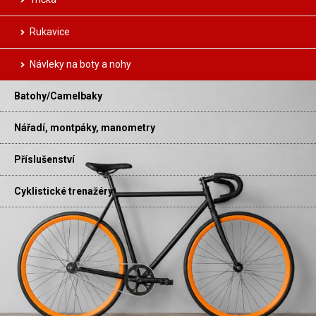
Rukavice
Návleky na boty a nohy
Batohy/Camelbaky
Nářadí, montpáky, manometry
Příslušenství
Cyklistické trenažéry