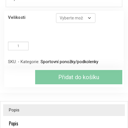
Velikosti
Cyklistické
ponožky
Northwave
-
SKU:
-
Kategorie:
Sportovní ponožky/podkolenky
black/blue
množství
Přidat do košíku
Popis
Popis