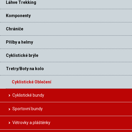
Láhve Trekking
Komponenty
Chrániče
Přilby a helmy
Cyklistické brýle
Tretry/Boty na kolo
Cyklistické Oblečení
Cyklistické bundy
Sportovní bundy
Větrovky a pláštěnky