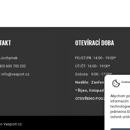
TAKT
OTEVÍRACÍ DOBA
 Jochymek
PO/ST/PÁ: 14:00 - 19:00*
+420 603 703 232
ÚT/ČT: 16:00 - 19:00*
:
info@vasport.cz
Sobota: 9:00 - 17:00*
Neděle:
Zavřeno
* Říjen, listopad a prosinec
Abychom posk
OTEVŘENO POUZE
PO/ST/P
informacím o
technologie
jedinečná I
ovlivnit urči
o Vasport.cz