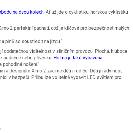
svobodu na dvou kolech.
Ať už jde o cyklistiku, horskou cyklistiku
mo 2 perfektní padnutí, což je klíčové pro bezpečnost malých
 a plně se soustředit na jízdu.“
ují dodatečnou viditelnost v silničním provozu. Plochá, hluboce
ské sedačce nebo přívěsku.
Helma je také vybavena
je pohodlné nošení.“
vám a designům Ximo 2 zaujme děti i rodiče. Děti ji rády nosí,
ilnici v bezpečí. Přilbu lze volitelně vybavit LED světlem pro
.