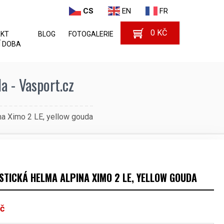
CS
EN
FR
0
KČ
AKT
BLOG
FOTOGALERIE
 DOBA
a - Vasport.cz
na Ximo 2 LE, yellow gouda
STICKÁ HELMA ALPINA XIMO 2 LE, YELLOW GOUDA
č