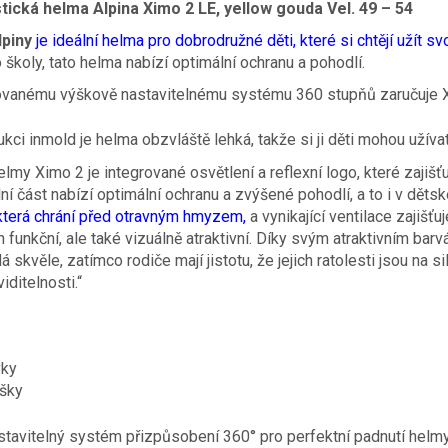
tická helma Alpina Ximo 2 LE, yellow gouda Vel. 49 – 54
lpiny
je ideální helma pro dobrodružné děti, které si chtějí užít 
školy, tato helma nabízí optimální ochranu a pohodlí.
ovanému výškově nastavitelnému systému 360 stupňů zaručuje Xi
kci inmold je helma obzvláště lehká, takže si ji děti mohou užívat
elmy Ximo 2 je integrované osvětlení a reflexní logo, které zajišť
ní část nabízí optimální ochranu a zvýšené pohodlí, a to i v dět
která chrání před otravným hmyzem,
a vynikající ventilace zajišťu
en funkční, ale také vizuálně atraktivní. Díky svým atraktivním bar
 skvěle, zatímco rodiče mají jistotu, že jejich ratolesti jsou na s
iditelnosti.“
vky
šky
tavitelný systém přizpůsobení 360° pro perfektní padnutí helmy