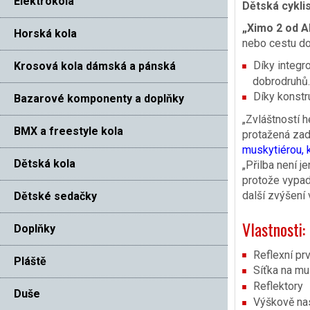
Elektrokola
Dětská cyklis
„Ximo 2 od A
Horská kola
nebo cestu do 
Díky integr
Krosová kola dámská a pánská
dobrodruhů.
Díky konstru
Bazarové komponenty a doplňky
„Zvláštností h
BMX a freestyle kola
protažená zad
muskytiérou, 
Dětská kola
„Přilba není j
protože vypadá
další zvýšení v
Dětské sedačky
Vlastnosti:
Doplňky
Reflexní pr
Pláště
Síťka na mu
Reflektory
Duše
Výškově nas