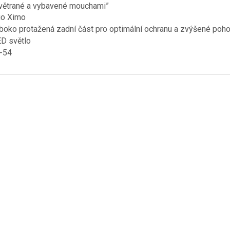
 větrané a vybavené mouchami”
go Ximo
uboko protažená zadní část pro optimální ochranu a zvýšené poho
ED světlo
9-54