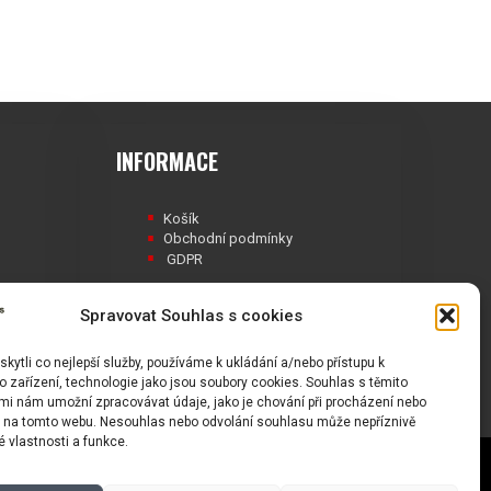
INFORMACE
Košík
Obchodní podmínky
GDPR
Spravovat Souhlas s cookies
ytli co nejlepší služby, používáme k ukládání a/nebo přístupu k
Á
 zařízení, technologie jako jsou soubory cookies. Souhlas s těmito
mi nám umožní zpracovávat údaje, jako je chování při procházení nebo
D na tomto webu. Nesouhlas nebo odvolání souhlasu může nepříznivě
té vlastnosti a funkce.