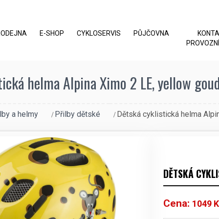
RODEJNA
E-SHOP
CYKLOSERVIS
PŮJČOVNA
KONT
PROVOZNÍ
tická helma Alpina Ximo 2 LE, yellow goud
ilby a helmy
Přilby dětské
Dětská cyklistická helma Alpi
DĚTSKÁ CYKLI
Cena:
1049
K