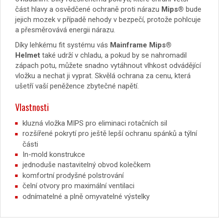
část hlavy a osvědčené ochraně proti nárazu
Mips®
bude
jejich mozek v případě nehody v bezpečí, protože pohlcuje
a přesměrovává energii nárazu.
Díky lehkému fit systému vás
Mainframe Mips®
Helmet
také udrží v chladu, a pokud by se nahromadil
zápach potu, můžete snadno vytáhnout vlhkost odvádějící
vložku a nechat ji vyprat. Skvělá ochrana za cenu, která
ušetří vaší peněžence zbytečné napětí.
Vlastnosti
kluzná vložka MIPS pro eliminaci rotačních sil
rozšířené pokrytí pro ještě lepší ochranu spánků a týlní
části
In-mold konstrukce
jednoduše nastavitelný obvod kolečkem
komfortní prodyšné polstrování
čelní otvory pro maximální ventilaci
odnímatelné a plně omyvatelné výstelky