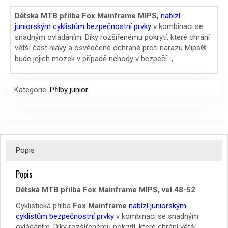
cena
cena
Dětská MTB přilba Fox Mainframe MIPS,
nabízí
juniorským cyklistům bezpečnostní prvky
v kombinaci se
byla:
je:
snadným ovládáním. Díky rozšířenému pokrytí, které chrání
2199 Kč.
1899 Kč.
větší část hlavy a osvědčené ochraně proti nárazu Mips®
bude jejich mozek v případě nehody v bezpečí…,
Kategorie:
Přilby junior
Popis
Popis
Dětská MTB přilba Fox Mainframe MIPS, vel.48-52
Cyklistická přilba
Fox Mainframe
nabízí juniorským
cyklistům bezpečnostní prvky
v kombinaci se snadným
ovládáním. Díky rozšířenému pokrytí, které chrání větší