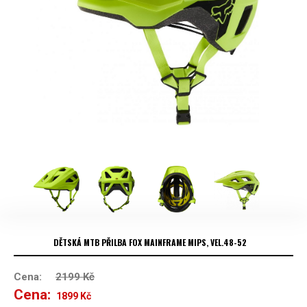
DĚTSKÁ MTB PŘILBA FOX MAINFRAME MIPS, VEL.48-52
Cena:
2199
Kč
Cena:
Původní
Aktuální
1899
Kč