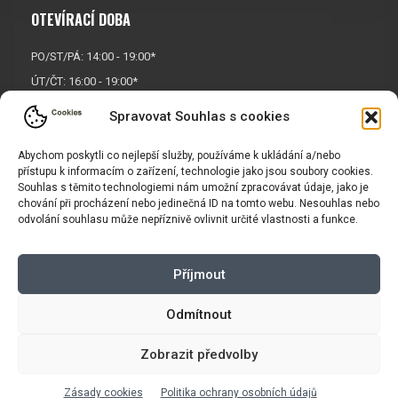
OTEVÍRACÍ DOBA
PO/ST/PÁ: 14:00 - 19:00*
ÚT/ČT: 16:00 - 19:00*
Sobota: 9:00 - 17:00*
Spravovat Souhlas s cookies
Neděle:
Zavřeno
Abychom poskytli co nejlepší služby, používáme k ukládání a/nebo
* Říjen, listopad a prosinec
přístupu k informacím o zařízení, technologie jako jsou soubory cookies.
OTEVŘENO POUZE
PO/ST/PÁ
Souhlas s těmito technologiemi nám umožní zpracovávat údaje, jako je
chování při procházení nebo jedinečná ID na tomto webu. Nesouhlas nebo
odvolání souhlasu může nepříznivě ovlivnit určité vlastnosti a funkce.
INFORMACE
Příjmout
Košík
Obchodní podmínky
GDPR
Odmítnout
Zobrazit předvolby
Copyright © 2026 |
Mapa webu
|
Tvorba eshopu
pro Vasport.cz
Zásady cookies
Politika ochrany osobních údajů