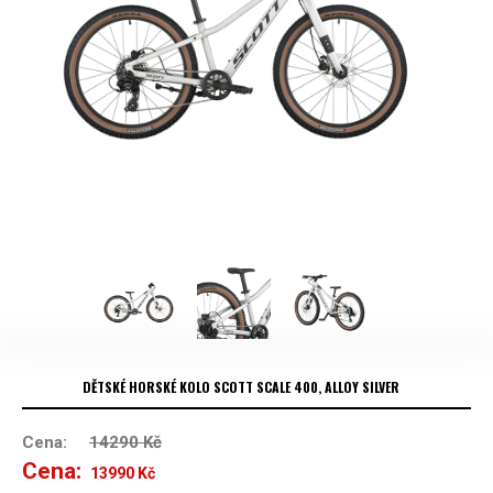
DĚTSKÉ HORSKÉ KOLO SCOTT SCALE 400, ALLOY SILVER
Cena:
14290
Kč
Cena:
Původní
Aktuální
13990
Kč