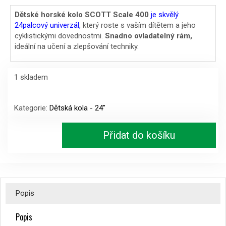
cena
cena
Dětské horské kolo SCOTT Scale 400
je skvělý
24palcový univerzál,
který roste s vaším dítětem a jeho
byla:
je:
cyklistickými dovednostmi.
Snadno ovladatelný rám,
14290 Kč.
13990 Kč.
ideální na učení a zlepšování techniky.
1 skladem
Dětské
horské
Kategorie:
Dětská kola - 24"
kolo
SCOTT
Přidat do košíku
Scale
400,
alloy
silver
množství
Popis
Popis