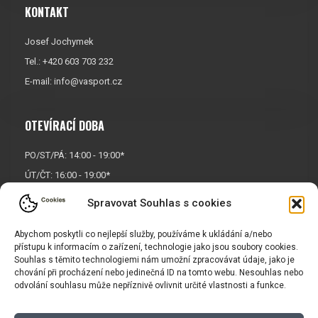
KONTAKT
Josef Jochymek
Tel.: +420 603 703 232
E-mail:
info@vasport.cz
OTEVÍRACÍ DOBA
PO/ST/PÁ: 14:00 - 19:00*
ÚT/ČT: 16:00 - 19:00*
Sobota: 9:00 - 17:00*
Spravovat Souhlas s cookies
Neděle:
Zavřeno
Abychom poskytli co nejlepší služby, používáme k ukládání a/nebo
* Říjen, listopad a prosinec
přístupu k informacím o zařízení, technologie jako jsou soubory cookies.
OTEVŘENO POUZE
PO/ST/PÁ
Souhlas s těmito technologiemi nám umožní zpracovávat údaje, jako je
chování při procházení nebo jedinečná ID na tomto webu. Nesouhlas nebo
odvolání souhlasu může nepříznivě ovlivnit určité vlastnosti a funkce.
INFORMACE