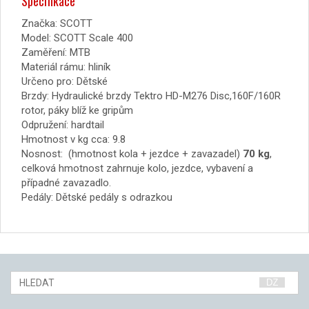
Specifikace
Značka: SCOTT
Model:
SCOTT Scale 400
Zaměření:
MTB
Materiál rámu:
hliník
Určeno pro:
Dětské
Brzdy:
Hydraulické brzdy Tektro HD-M276 Disc,160F/160R
rotor, páky blíž ke gripům
Odpružení:
hardtail
Hmotnost v kg cca: 9
.8
Nosnost: (hmotnost kola + jezdce + zavazadel)
70 kg
,
celková hmotnost zahrnuje kolo, jezdce, vybavení a
případné zavazadlo.
Pedály:
Dětské pedály s odrazkou