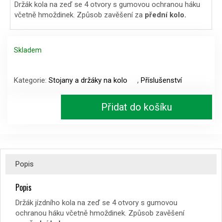
Držák kola na zeď se 4 otvory s gumovou ochranou háku
včetně hmoždinek. Způsob zavěšení za
přední kolo.
Skladem
Držák
kola
Kategorie:
Stojany a držáky na kolo
,
Příslušenství
na
zeď
Přidat do košíku
za
přední
kolo
množství
Popis
Popis
Držák jízdního kola na zeď se 4 otvory s gumovou
ochranou háku včetně hmoždinek. Způsob zavěšení