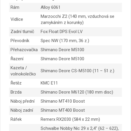
Rám
Alloy 6061
Marzocchi Z2 (140 mm, vzduchová se
Vidlice
zamykáním z korunky)
Zadní tlumič
Fox Float DPS Evol LV
Převodník
Spec NW (170 mm, 36 z.)
Přehazovačka
Shimano Deore M5100
Řazení
Shimano Deore M5100
Kazeta /
Shimano Deore CS-M5100 (11 – 51 z.)
volnokolečko
Řetěz
KMC E11
Brzda
Shimano Deore M6120 (180 mm disc)
Náboj přední
Shimano MT410 Boost
Náboj zadní
Shimano MT400 Boost
Ráfek
Remerx RX2030 (584 x 22 mm)
Schwalbe Nobby Nic 29 x 2,4″ (62 – 622),