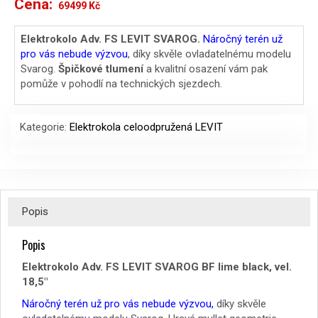
Cena:
Původní
Aktuální
69499
Kč
cena
cena
Elektrokolo Adv. FS LEVIT SVAROG.
Náročný terén už
pro vás nebude výzvou
, díky skvěle ovladatelnému modelu
byla:
je:
Svarog.
Špičkové tlumení
a kvalitní osazení vám pak
83999 Kč.
69499 Kč.
pomůže v pohodlí na technických sjezdech.
Kategorie:
Elektrokola celoodpružená LEVIT
Popis
Popis
Elektrokolo Adv. FS LEVIT SVAROG BF lime black, vel.
18,5″
Náročný terén už pro vás nebude výzvou,
díky skvěle