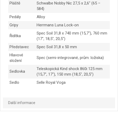
Pláště
Schwalbe Nobby Nic 27,5 x 2,6″ (65 –
584)
Pedály
Alloy
Gripy
Herrmans Luna Lock-on
Spec Soil 31,8 x 740 mm (15,7″), 760 mm
Řidítka
(17″, 18,5″, 20,5″)
Představec
Spec Soil 31,8 x 50 mm
Hlavové
Spec (semi-integrované, prům. ložiska)
složení
Teleskopická Kind shock 860i 125 mm
Sedlovka
(15,7″, 17″), 150 mm (18,5″, 20,5″)
Sedlo
Selle Royal Voga
Další informace