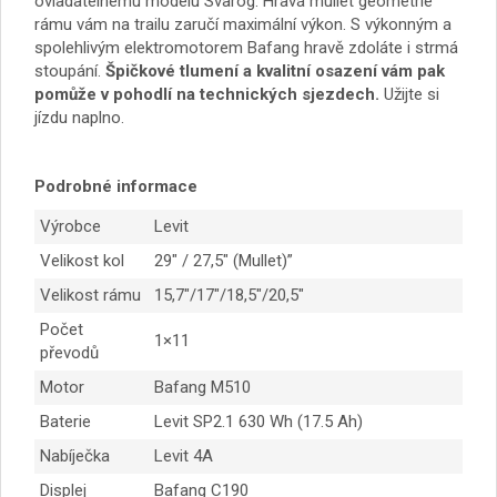
ovladatelnému modelu Svarog. Hravá mullet geometrie
rámu vám na trailu zaručí maximální výkon. S výkonným a
spolehlivým elektromotorem Bafang hravě zdoláte i strmá
stoupání.
Špičkové tlumení a kvalitní osazení vám pak
pomůže v pohodlí na technických sjezdech.
Užijte si
jízdu naplno.
Podrobné informace
Výrobce
Levit
Velikost kol
29″ / 27,5″ (Mullet)”
Velikost rámu
15,7″/17″/18,5″/20,5″
Počet
1×11
převodů
Motor
Bafang M510
Baterie
Levit SP2.1 630 Wh (17.5 Ah)
Nabíječka
Levit 4A
Displej
Bafang C190