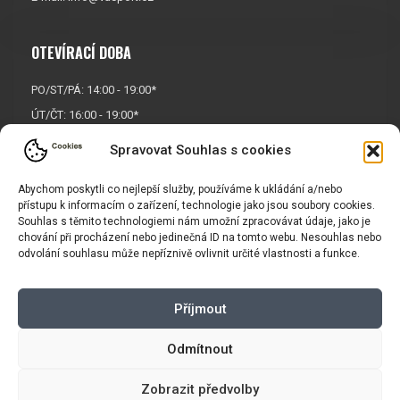
OTEVÍRACÍ DOBA
PO/ST/PÁ: 14:00 - 19:00*
ÚT/ČT: 16:00 - 19:00*
Sobota: 9:00 - 17:00*
Spravovat Souhlas s cookies
Neděle:
Zavřeno
Abychom poskytli co nejlepší služby, používáme k ukládání a/nebo
* Říjen, listopad a prosinec
přístupu k informacím o zařízení, technologie jako jsou soubory cookies.
OTEVŘENO POUZE
PO/ST/PÁ
Souhlas s těmito technologiemi nám umožní zpracovávat údaje, jako je
chování při procházení nebo jedinečná ID na tomto webu. Nesouhlas nebo
odvolání souhlasu může nepříznivě ovlivnit určité vlastnosti a funkce.
INFORMACE
Příjmout
Košík
Obchodní podmínky
GDPR
Odmítnout
Zobrazit předvolby