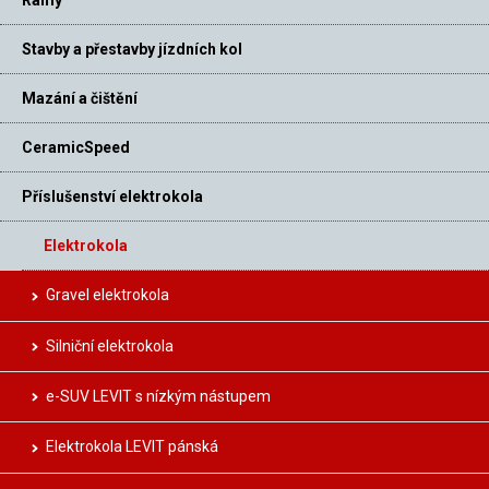
Rámy
Stavby a přestavby jízdních kol
Mazání a čištění
CeramicSpeed
Příslušenství elektrokola
Elektrokola
Gravel elektrokola
Silniční elektrokola
e-SUV LEVIT s nízkým nástupem
Elektrokola LEVIT pánská