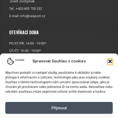
Josef Jochymek
Tel.: +420 603 703 232
E-mail:
info@vasport.cz
OTEVÍRACÍ DOBA
PO/ST/PÁ: 14:00 - 19:00*
ÚT/ČT: 16:00 - 19:00*
Sobota: 9:00 - 17:00*
Spravovat Souhlas s cookies
Neděle:
Zavřeno
Abychom poskytli co nejlepší služby, používáme k ukládání a/nebo
* Říjen, listopad a prosinec
přístupu k informacím o zařízení, technologie jako jsou soubory cookies.
OTEVŘENO POUZE
PO/ST/PÁ
Souhlas s těmito technologiemi nám umožní zpracovávat údaje, jako je
chování při procházení nebo jedinečná ID na tomto webu. Nesouhlas nebo
odvolání souhlasu může nepříznivě ovlivnit určité vlastnosti a funkce.
INFORMACE
Příjmout
Košík
Obchodní podmínky
GDPR