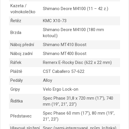
Kazeta /
Shimano Deore M4100 (11 – 42 z.)
volnokolečko
Řetěz
KMC X10-73
Shimano Deore M4100 (180 mm
Brzda
kotouč)
Náboj přední
Shimano MT410 Boost
Náboj zadní
Shimano MT400 Boost
Ráfek
Remerx E-Rocky Disc (622 x 22 mm)
Pláště
CST Caballero 57-622
Pedály
Alloy
Gripy
Velo Ergo Lock-on
Spec Phase 31,8 x 720 mm (17″), 740
Řidítka
mm (19″, 21″, 23″)
Spec Phase 60 mm (17″), 80 mm (19″,
Představec
21″, 23″)
Hlavové složení
Spec (semi-integrované, prům. ložiska)