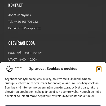
KONTAKT
Josef Jochymek
Tel.: +420 603 703 232
E-mail:
info@vasport.cz
OTEVÍRACÍ DOBA
PO/ST/PÁ: 14:00 - 19:00*
ÚT/ČT: 16:00 - 19:00*
Sobota: 9:00 - 17:00*
Spravovat Souhlas s cookies
Neděle:
Zavřeno
Abychom poskytli co nejlepší služby, používáme k ukládání a/nebo
* Říjen, listopad a prosinec
přístupu k informacím o zařízení, technologie jako jsou soubory cookies.
OTEVŘENO POUZE
PO/ST/PÁ
Souhlas s těmito technologiemi nám umožní zpracovávat údaje, jako je
chování při procházení nebo jedinečná ID na tomto webu. Nesouhlas nebo
odvolání souhlasu může nepříznivě ovlivnit určité vlastnosti a funkce.
INFORMACE