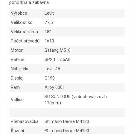
pohodlná a zábavná
Výrobce
Levit
Velikost kol
27,5″
Velikost rámu
18″
Počet převodů
1×10
Motor
Bafang M510
Baterie
SP2.1 17,5Ah
Nabíječka
Levit 4A
Displej
C190
Rám
Alloy 6061
SR SUNTOUR (vzduchová, zdvih
Vidlice
110mm)
Přehazovačka
Shimano Deore M4120
Řazení
Shimano Deore M4100