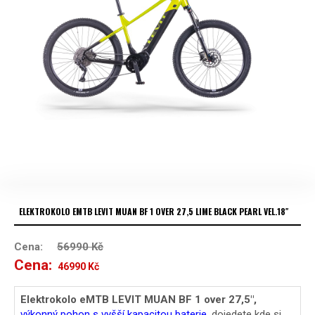
ELEKTROKOLO EMTB LEVIT MUAN BF 1 OVER 27,5 LIME BLACK PEARL VEL.18″
Cena:
56990
Kč
Cena:
Původní
Aktuální
46990
Kč
cena
cena
Elektrokolo eMTB LEVIT MUAN BF 1 over 27,5″,
výkonný pohon s vyšší kapacitou baterie,
dojedete kde si
byla:
je: