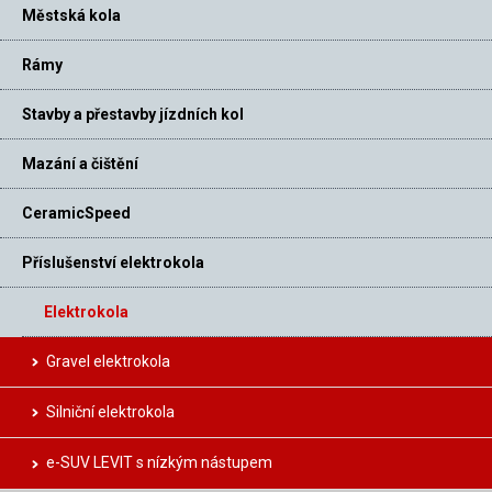
Městská kola
Rámy
Stavby a přestavby jízdních kol
Mazání a čištění
CeramicSpeed
Příslušenství elektrokola
Elektrokola
Gravel elektrokola
Silniční elektrokola
e-SUV LEVIT s nízkým nástupem