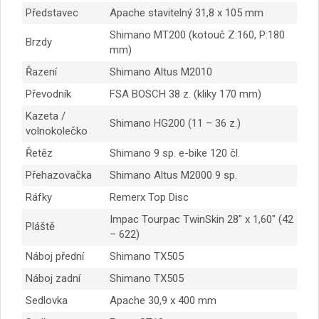
Představec
Apache stavitelný 31,8 x 105 mm
Shimano MT200 (kotouč Z:160, P:180
Brzdy
mm)
Řazení
Shimano Altus M2010
Převodník
FSA BOSCH 38 z. (kliky 170 mm)
Kazeta /
Shimano HG200 (11 – 36 z.)
volnokolečko
Řetěz
Shimano 9 sp. e-bike 120 čl.
Přehazovačka
Shimano Altus M2000 9 sp.
Ráfky
Remerx Top Disc
Impac Tourpac TwinSkin 28″ x 1,60″ (42
Pláště
– 622)
Náboj přední
Shimano TX505
Náboj zadní
Shimano TX505
Sedlovka
Apache 30,9 x 400 mm