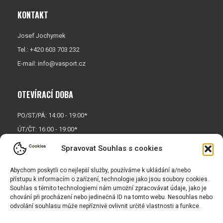
KONTAKT
Josef Jochymek
Tel.: +420 603 703 232
E-mail:
info@vasport.cz
OTEVÍRACÍ DOBA
PO/ST/PÁ: 14:00 - 19:00*
ÚT/ČT: 16:00 - 19:00*
Sobota: 9:00 - 17:00*
Spravovat Souhlas s cookies
Neděle:
Zavřeno
Abychom poskytli co nejlepší služby, používáme k ukládání a/nebo
* Říjen, listopad a prosinec
přístupu k informacím o zařízení, technologie jako jsou soubory cookies.
OTEVŘENO POUZE
PO/ST/PÁ
Souhlas s těmito technologiemi nám umožní zpracovávat údaje, jako je
chování při procházení nebo jedinečná ID na tomto webu. Nesouhlas nebo
odvolání souhlasu může nepříznivě ovlivnit určité vlastnosti a funkce.
INFORMACE