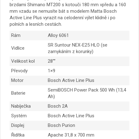
brzdami Shimano MT200 s kotouči 180 mm vpředu a 160
mm vzadu se nemusíte bát s modelem Matta Bosch
Active Line Plus vyrazit na celodenní výlet klidně i po
polních a lesních cestách.
Rám
Alloy 6061
SR Suntour NEX-E25 HLO (se
Vidlice
zamykáním z korunky)
Velikost kol
28″”
Převody
1×9
Motor
Bosch Active Line Plus
SemiBOSCH Power Pack 500 Wh (13,4
Baterie
Ah)
Nabíječka
Bosch 2A
Systém
Bosch Active Line Plus
Displej
Bosch Purion
Řidítka
Apache 31,8 x 700 mm