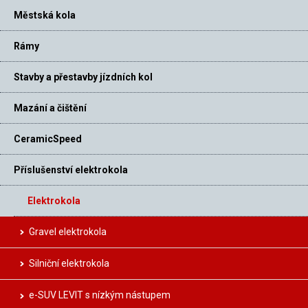
Městská kola
Rámy
Stavby a přestavby jízdních kol
Mazání a čištění
CeramicSpeed
Příslušenství elektrokola
Elektrokola
Gravel elektrokola
Silniční elektrokola
e-SUV LEVIT s nízkým nástupem