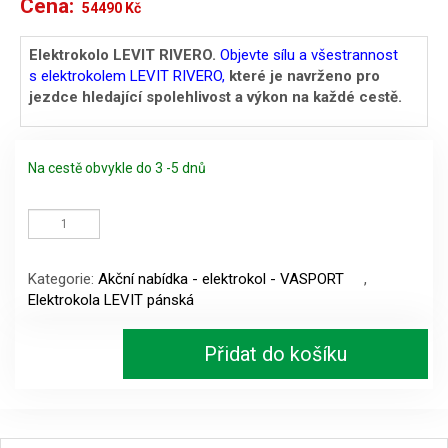
Cena:
Původní
Aktuální
54490
Kč
cena
cena
Elektrokolo LEVIT RIVERO.
Objevte sílu a všestrannost
s elektrokolem LEVIT RIVERO,
které je navrženo pro
byla:
je:
jezdce hledající spolehlivost a výkon na každé cestě.
61990 Kč.
54490 Kč.
Na cestě obvykle do 3 -5 dnů
Elektrokolo
LEVIT
RIVERO
(Bluebell
Kategorie:
Akční nabídka - elektrokol - VASPORT
,
overstep)
Elektrokola LEVIT pánská
vel.19"/620Wh
množství
Přidat do košíku