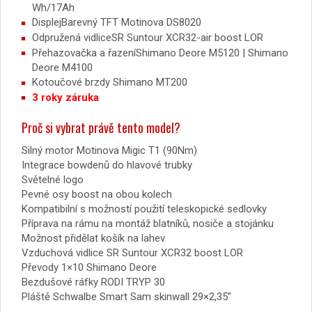
Wh/17Ah
DisplejBarevný TFT Motinova DS8020
Odpružená vidliceSR Suntour XCR32-air boost LOR
Přehazovačka a řazeníShimano Deore M5120 | Shimano
Deore M4100
Kotoučové brzdy Shimano MT200
3 roky záruka
Proč si vybrat právě tento model?
Silný motor Motinova Migic T1 (90Nm)
Integrace bowdenů do hlavové trubky
Světelné logo
Pevné osy boost na obou kolech
Kompatibilní s možností použití teleskopické sedlovky
Příprava na rámu na montáž blatníků, nosiče a stojánku
Možnost přidělat košík na lahev
Vzduchová vidlice SR Suntour XCR32 boost LOR
Převody 1×10 Shimano Deore
Bezdušové ráfky RODI TRYP 30
Pláště Schwalbe Smart Sam skinwall 29×2,35”