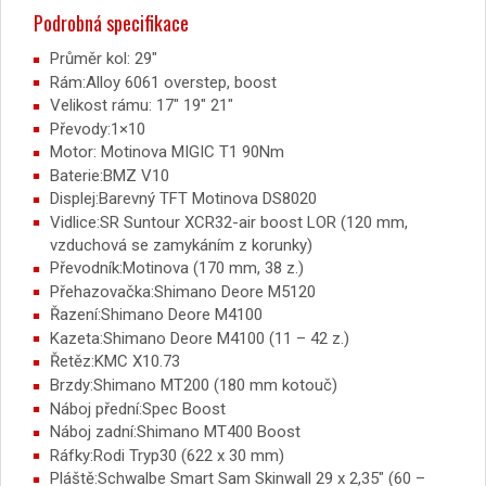
Podrobná specifikace
Průměr kol: 29″
Rám:Alloy 6061 overstep, boost
Velikost rámu: 17″ 19″ 21″
Převody:1×10
Motor: Motinova MIGIC T1 90Nm
Baterie:BMZ V10
Displej:Barevný TFT Motinova DS8020
Vidlice:SR Suntour XCR32-air boost LOR (120 mm,
vzduchová se zamykáním z korunky)
Převodník:Motinova (170 mm, 38 z.)
Přehazovačka:Shimano Deore M5120
Řazení:Shimano Deore M4100
Kazeta:Shimano Deore M4100 (11 – 42 z.)
Řetěz:KMC X10.73
Brzdy:Shimano MT200 (180 mm kotouč)
Náboj přední:Spec Boost
Náboj zadní:Shimano MT400 Boost
Ráfky:Rodi Tryp30 (622 x 30 mm)
Pláště:Schwalbe Smart Sam Skinwall 29 x 2,35″ (60 –