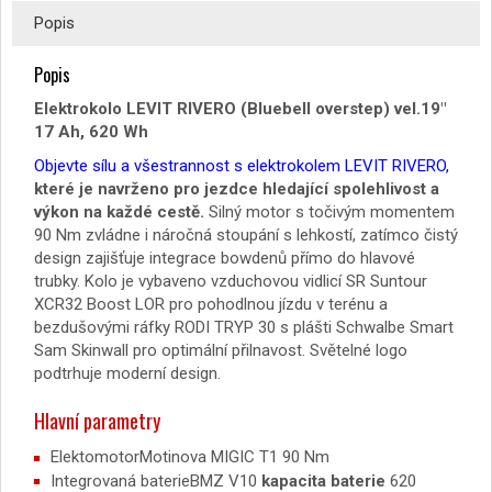
Popis
Popis
Elektrokolo LEVIT RIVERO (Bluebell overstep) vel.19″
17 Ah, 620 Wh
Objevte sílu a všestrannost s elektrokolem LEVIT RIVERO,
které je navrženo pro jezdce hledající spolehlivost a
výkon na každé cestě.
Silný motor s točivým momentem
90 Nm zvládne i náročná stoupání s lehkostí, zatímco čistý
design zajišťuje integrace bowdenů přímo do hlavové
trubky. Kolo je vybaveno vzduchovou vidlicí SR Suntour
XCR32 Boost LOR pro pohodlnou jízdu v terénu a
bezdušovými ráfky RODI TRYP 30 s plášti Schwalbe Smart
Sam Skinwall pro optimální přilnavost. Světelné logo
podtrhuje moderní design.
Hlavní parametry
ElektomotorMotinova MIGIC T1 90 Nm
Integrovaná baterieBMZ V10
kapacita baterie
620