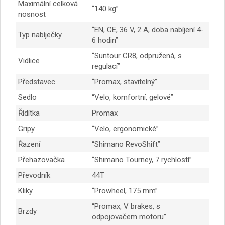
Maximální celková
“140 kg”
nosnost
“EN, CE, 36 V, 2 A, doba nabíjení 4-
Typ nabíječky
6 hodin”
“Suntour CR8, odpružená, s
Vidlice
regulací”
Představec
“Promax, stavitelný”
Sedlo
“Velo, komfortní, gelové”
Řídítka
Promax
Gripy
“Velo, ergonomické”
Řazení
“Shimano RevoShift”
Přehazovačka
“Shimano Tourney, 7 rychlostí”
Převodník
44T
Kliky
“Prowheel, 175 mm”
“Promax, V brakes, s
Brzdy
odpojovačem motoru”