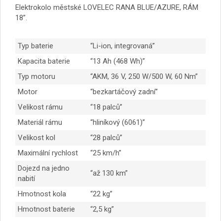
Elektrokolo městské LOVELEC RANA BLUE/AZURE, RÁM
18”.
Typ baterie
“Li-ion, integrovaná”
Kapacita baterie
“13 Ah (468 Wh)”
Typ motoru
“AKM, 36 V, 250 W/500 W, 60 Nm”
Motor
“bezkartáčový zadní”
Velikost rámu
“18 palců”
Materiál rámu
“hliníkový (6061)”
Velikost kol
“28 palců”
Maximální rychlost
“25 km/h”
Dojezd na jedno
“až 130 km”
nabití
Hmotnost kola
“22 kg”
Hmotnost baterie
“2,5 kg”