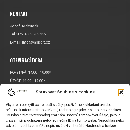
KONTAKT
Josef Jochymek
Tel.: +420 603 703 232
E-mail:
info@vasport.cz
OTEVÍRACÍ DOBA
PO/ST/PÁ: 14:00 - 19:00*
ÚT/ČT: 16:00 - 19:00*
Sobota: 9:00 - 17:00*
Spravovat Souhlas s cookies
Neděle:
Zavřeno
Abychom poskytli co nejlepší služby, používáme k ukládání a/nebo
* Říjen, listopad a prosinec
přístupu k informacím o zařízení, technologie jako jsou soubory cookies.
OTEVŘENO POUZE
PO/ST/PÁ
Souhlas s těmito technologiemi nám umožní zpracovávat údaje, jako je
chování při procházení nebo jedinečná ID na tomto webu. Nesouhlas nebo
odvolání souhlasu může nepříznivě ovlivnit určité vlastnosti a funkce.