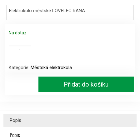
Elektrokolo městské LOVELEC RANA.
Na dotaz
Elektrokolo
městské
Lovelec
Rana
Kategorie:
Městská elektrokola
blue/azure,
RÁM
18''
Přidat do košíku
množství
Popis
Popis