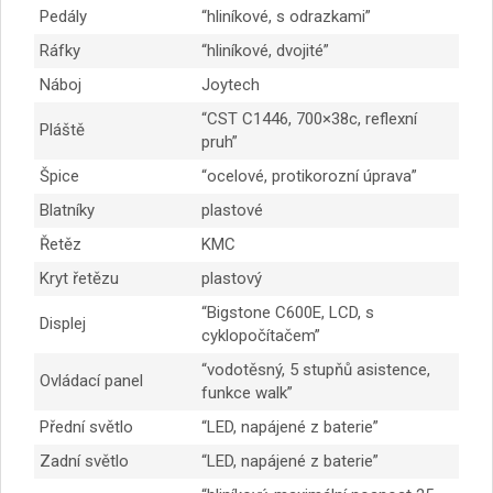
Pedály
“hliníkové, s odrazkami”
Ráfky
“hliníkové, dvojité”
Náboj
Joytech
“CST C1446, 700×38c, reflexní
Pláště
pruh”
Špice
“ocelové, protikorozní úprava”
Blatníky
plastové
Řetěz
KMC
Kryt řetězu
plastový
“Bigstone C600E, LCD, s
Displej
cyklopočítačem”
“vodotěsný, 5 stupňů asistence,
Ovládací panel
funkce walk”
Přední světlo
“LED, napájené z baterie”
Zadní světlo
“LED, napájené z baterie”