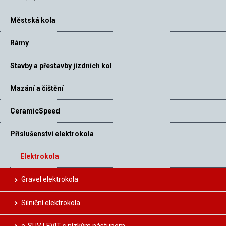
Městská kola
Rámy
Stavby a přestavby jízdních kol
Mazání a čištění
CeramicSpeed
Příslušenství elektrokola
Elektrokola
Gravel elektrokola
Silniční elektrokola
e-SUV LEVIT s nízkým nástupem