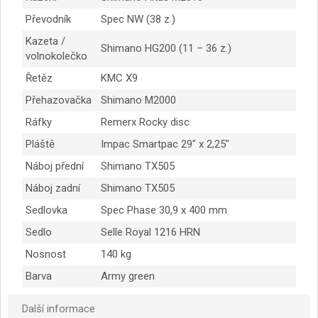
Převodník
Spec NW (38 z.)
Kazeta /
Shimano HG200 (11 – 36 z.)
volnokolečko
Řetěz
KMC X9
Přehazovačka
Shimano M2000
Ráfky
Remerx Rocky disc
Pláště
Impac Smartpac 29″ x 2,25″
Náboj přední
Shimano TX505
Náboj zadní
Shimano TX505
Sedlovka
Spec Phase 30,9 x 400 mm
Sedlo
Selle Royal 1216 HRN
Nosnost
140 kg
Barva
Army green
Další informace