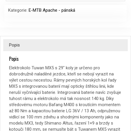
Kategorie:
E-MTB Apache - pánská
Popis
Popis
Elektrokolo Tuwan MX5 s 29″ koly je určeno pro
dobrodružně naladěné jezdce, kteří se nebojí vyrazit na
výlet cestou necestou. Rámy pevných horských kol řady
MX5 s integrovanou baterií mají opticky štíhlou linii, kde
neruší vyčnívající baterie. Integrovaná baterie navíc zvyšuje
tuhost rámu a elektrokolo má tak nosnost 140 kg. Díky
středovému motoru Bafang M400 s kroutícím momentem
až 80 Nm a kapacitou baterie LG 36V / 13 Ah, odpruženou
vidlicí se 100 mm zdvihu a shodnými komponenty jako na
modelu MX3, tedy Shimano Altus, řazení 1×9 a brzdy s
kotouči 180 mm, se nemusíte bát s Tuwanem MX5 vyrazit