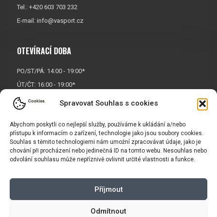
Tel.: +420 603 703 232
E-mail:
info@vasport.cz
OTEVÍRACÍ DOBA
PO/ST/PÁ: 14:00 - 19:00*
ÚT/ČT: 16:00 - 19:00*
Sobota: 9:00 - 17:00*
Spravovat Souhlas s cookies
Neděle:
Zavřeno
Abychom poskytli co nejlepší služby, používáme k ukládání a/nebo
* Říjen, listopad a prosinec
přístupu k informacím o zařízení, technologie jako jsou soubory cookies.
OTEVŘENO POUZE
PO/ST/PÁ
Souhlas s těmito technologiemi nám umožní zpracovávat údaje, jako je
chování při procházení nebo jedinečná ID na tomto webu. Nesouhlas nebo
odvolání souhlasu může nepříznivě ovlivnit určité vlastnosti a funkce.
INFORMACE
Příjmout
Košík
Obchodní podmínky
GDPR
Odmítnout