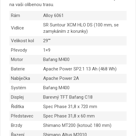
na vaši olíbenou trasu.
Rám
Alloy 6061
SR Suntour XCM HLO DS (100 mm, se
Vidlice
zamykáním z korunky)
Velikost kol
29″”
Převody
1×9
Motor
Bafang M400
Baterie
Apache Power SP2.1 13 Ah (468 Wh)
Nabíječka
Apache Power 2A
Systém
Bafang M400
Displej
Barevný TFT Bafang C18
Řidítka
Spec Phase 31,8 x 720 mm
Představec
Spec Phase 31,8 x 60 mm
Brzdy
Shimano MT200 (kotouč 180 mm)
Řazení
Shimano Altus M2010