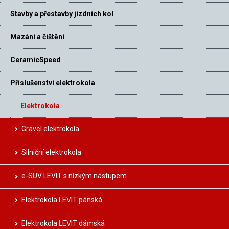
Stavby a přestavby jízdních kol
Mazání a čištění
CeramicSpeed
Příslušenství elektrokola
Elektrokola
Gravel elektrokola
Silniční elektrokola
e-SUV LEVIT s nízkým nástupem
Elektrokola LEVIT pánská
Elektrokola LEVIT dámská