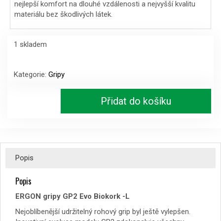
nejlepší komfort na dlouhé vzdálenosti a nejvyšší kvalitu
materiálu bez škodlivých látek.
1 skladem
ERGON
gripy
Kategorie:
Gripy
GP2
Evo
Přidat do košíku
Biokork
-
L
množství
Popis
Popis
ERGON gripy GP2 Evo Biokork -L
Nejoblíbenější udržitelný rohový grip byl ještě vylepšen.