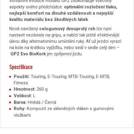
Inovativní evoluce modelu GP2 zdokonaluje všechny
aspekty svého předchůdce:
optimální rozložení tlaku,
nejlepší komfort na dlouhé vzdálenosti a nejvyšší
kvalitu materiálu bez škodlivých látek
.
Nově navržený
celogumový dvouprstý roh
lze nyní
nastavit nezávisle na gripu, a nabízí tak ještě efektivnější
úlevu díky alternativnímu umístění ruky. Ať už jezdci vyrazí
na kole na krátkou vyjížďku, nebo sedí v sedle celý den –
GP2 Evo BioKork
jim zpříjemní jízdu.
Specifikace
Použití:
Touring, E-Touring, MTB-Touring, E-MTB,
Fitness
Hmotnost:
260 g
Velikost:
L
Barva:
Hnědá / Černá
Rohy:
Kompozit ze skleněných vláken s gumovými
vložkami