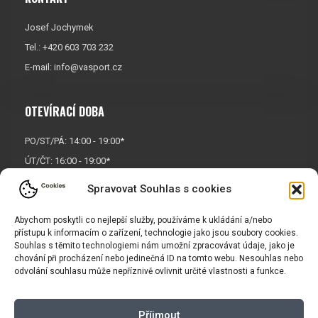
Josef Jochymek
Tel.: +420 603 703 232
E-mail:
info@vasport.cz
OTEVÍRACÍ DOBA
PO/ST/PÁ: 14:00 - 19:00*
ÚT/ČT: 16:00 - 19:00*
Sobota: 9:00 - 17:00*
Spravovat Souhlas s cookies
Neděle:
Zavřeno
Abychom poskytli co nejlepší služby, používáme k ukládání a/nebo
* Říjen, listopad a prosinec
přístupu k informacím o zařízení, technologie jako jsou soubory cookies.
OTEVŘENO POUZE
PO/ST/PÁ
Souhlas s těmito technologiemi nám umožní zpracovávat údaje, jako je
chování při procházení nebo jedinečná ID na tomto webu. Nesouhlas nebo
odvolání souhlasu může nepříznivě ovlivnit určité vlastnosti a funkce.
INFORMACE
Příjmout
Košík