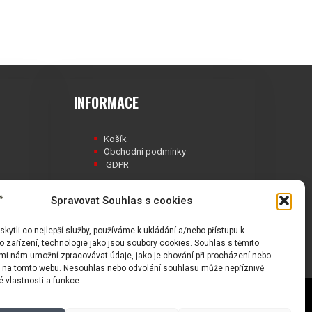
INFORMACE
Košík
Obchodní podmínky
GDPR
Spravovat Souhlas s cookies
ytli co nejlepší služby, používáme k ukládání a/nebo přístupu k
Á
 zařízení, technologie jako jsou soubory cookies. Souhlas s těmito
mi nám umožní zpracovávat údaje, jako je chování při procházení nebo
D na tomto webu. Nesouhlas nebo odvolání souhlasu může nepříznivě
té vlastnosti a funkce.