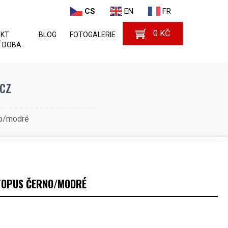
CS
EN
FR
0
KČ
AKT
BLOG
FOTOGALERIE
 DOBA
cz
no/modré
CTOPUS ČERNO/MODRÉ