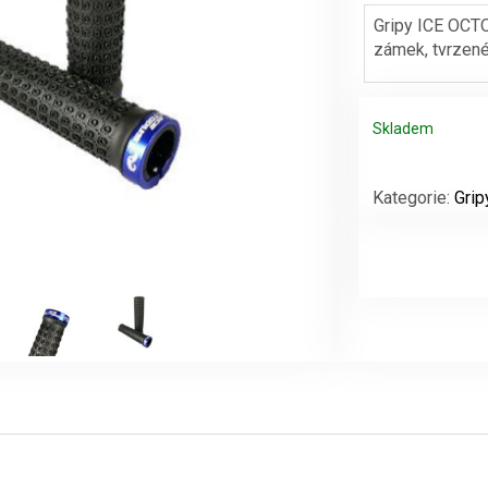
Gripy ICE OCT
zámek, tvrzené
Skladem
Gripy
ICE
Kategorie:
Grip
OCTOPUS
černo/modré
množství