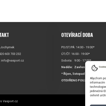
TAKT
OTEVÍRACÍ DOBA
 Jochymek
PO/ST/PÁ: 14:00 - 19:00*
+420 603 703 232
ÚT/ČT: 16:00 - 19:00*
:
info@vasport.cz
Sobota: 9:00 - 17:00*
Neděle:
Zavřeno
* Říjen, listopad a prosinec
Abychom posk
OTEVŘENO POUZE
PO/ST/P
informacím o
technologie
jedinečná I
ovlivnit urči
o Vasport.cz