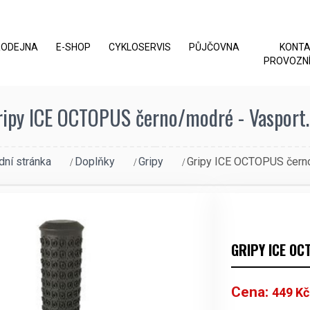
RODEJNA
E-SHOP
CYKLOSERVIS
PŮJČOVNA
KONT
PROVOZNÍ
ripy ICE OCTOPUS černo/modré - Vasport.
dní stránka
Doplňky
Gripy
Gripy ICE OCTOPUS čer
GRIPY ICE O
Cena:
449
Kč