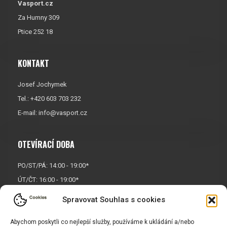
Vasport.cz
Za Humny 309
Ptice 252 18
KONTAKT
Josef Jochymek
Tel.: +420 603 703 232
E-mail:
info@vasport.cz
OTEVÍRACÍ DOBA
PO/ST/PÁ: 14:00 - 19:00*
ÚT/ČT: 16:00 - 19:00*
Sobota: 9:00 - 17:00*
Spravovat Souhlas s cookies
Neděle:
Zavřeno
Abychom poskytli co nejlepší služby, používáme k ukládání a/nebo
* Říjen, listopad a prosinec