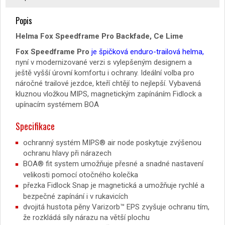
Popis
Helma Fox Speedframe Pro Backfade, Ce Lime
Fox Speedframe Pro
je špičková enduro-trailová helma,
nyní v modernizované verzi s vylepšeným designem a
ještě vyšší úrovní komfortu i ochrany. Ideální volba pro
náročné trailové jezdce, kteří chtějí to nejlepší. Vybavená
kluznou vložkou MIPS, magnetickým zapínáním Fidlock a
upínacím systémem BOA
Specifikace
ochranný systém MIPS® air node poskytuje zvýšenou
ochranu hlavy při nárazech
BOA® fit system umožňuje přesné a snadné nastavení
velikosti pomocí otočného kolečka
přezka Fidlock Snap je magnetická a umožňuje rychlé a
bezpečné zapínání i v rukavicích
dvojitá hustota pěny Varizorb™ EPS zvyšuje ochranu tím,
že rozkládá síly nárazu na větší plochu