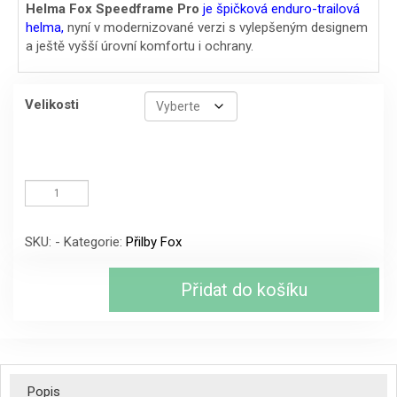
Helma Fox Speedframe Pro
je špičková enduro-trailová
helma,
nyní v modernizované verzi s vylepšeným designem
a ještě vyšší úrovní komfortu i ochrany.
Velikosti
Helma
Fox
Speedframe
Pro
SKU:
-
Kategorie:
Přilby Fox
Backfade,
Ce
Lime
Přidat do košíku
množství
Popis