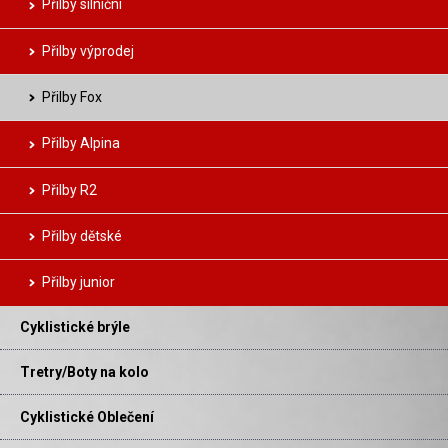
Přilby silniční
Přilby výprodej
Přilby Fox
Přilby Alpina
Přilby R2
Přilby dětské
Přilby junior
Cyklistické brýle
Tretry/Boty na kolo
Cyklistické Oblečení