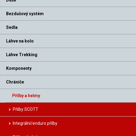
Bezdušový systém
Sedla
Láhve na kolo
Láhve Trekking
Komponenty
Chrániče
Přilby a helmy
Přilby SCOTT
Integrální/enduro přilby