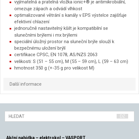
vyjímatelná a pratelná vložka ionic+® je antimikrobiální,
omezuje zápach a odvádí vlhkost
optimalizované větrání s kanály v EPS výstelce zajišťuje
efektivní chlazení
jednoručně nastavitelný kšilt je kompatibilní se
slunečními brýlemi i mx brýlemi
speciální úložný prostor na sluneční brýle slouží k
bezpečnému uložení brýlí
certifikace CPSC, EN 1078, AS/NZS 2063
velikosti: S (51 – 55 cm), M (55 – 59 cm), L (59 – 63 cm)
hmotnost 350 g (+-35 g pro velikost M)
Další informace
Akční nabídka – elektrokol – VASPORT