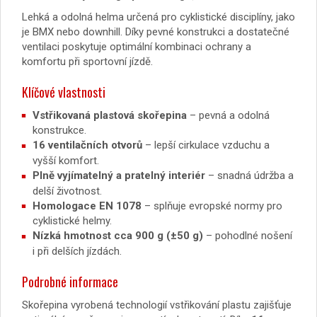
Lehká a odolná helma určená pro cyklistické disciplíny, jako
je BMX nebo downhill. Díky pevné konstrukci a dostatečné
ventilaci poskytuje optimální kombinaci ochrany a
komfortu při sportovní jízdě.
Klíčové vlastnosti
Vstřikovaná plastová skořepina
– pevná a odolná
konstrukce.
16 ventilačních otvorů
– lepší cirkulace vzduchu a
vyšší komfort.
Plně vyjímatelný a pratelný interiér
– snadná údržba a
delší životnost.
Homologace EN 1078
– splňuje evropské normy pro
cyklistické helmy.
Nízká hmotnost cca 900 g (±50 g)
– pohodlné nošení
i při delších jízdách.
Podrobné informace
Skořepina vyrobená technologií vstřikování plastu zajišťuje