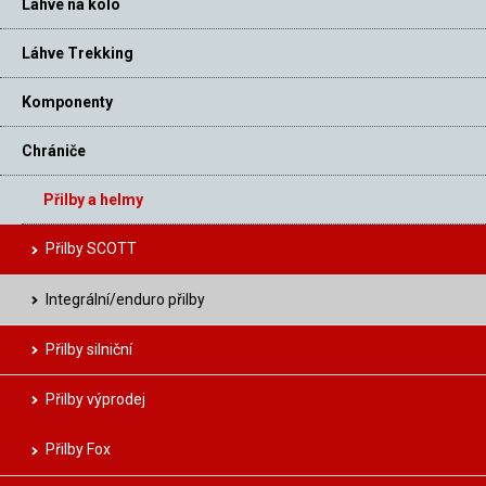
Láhve na kolo
Láhve Trekking
Komponenty
Chrániče
Přilby a helmy
Přilby SCOTT
Integrální/enduro přilby
Přilby silniční
Přilby výprodej
Přilby Fox