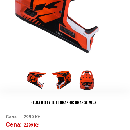
HELMA KENNY ELITE GRAPHIC ORANGE, VEL.S
Cena:
2999
Kč
Cena:
Původní
Aktuální
2299
Kč