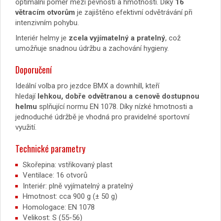
optimální poměr mezi pevností a hmotností. Díky
16
větracím otvorům
je zajištěno efektivní odvětrávání při
intenzivním pohybu.
Interiér helmy je
zcela vyjímatelný a pratelný
, což
umožňuje snadnou údržbu a zachování hygieny.
Doporučení
Ideální volba pro jezdce BMX a downhill, kteří
hledají
lehkou, dobře odvětranou a cenově dostupnou
helmu
splňující normu EN 1078. Díky nízké hmotnosti a
jednoduché údržbě je vhodná pro pravidelné sportovní
využití.
Technické parametry
Skořepina: vstřikovaný plast
Ventilace: 16 otvorů
Interiér: plně vyjímatelný a pratelný
Hmotnost: cca 900 g (± 50 g)
Homologace: EN 1078
Velikost: S (55-56)