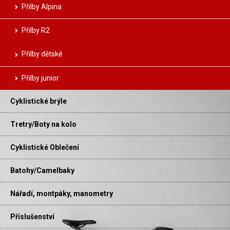
Přilby Alpina
Přilby R2
Přilby dětské
Přilby junior
Cyklistické brýle
Tretry/Boty na kolo
Cyklistické Oblečení
Batohy/Camelbaky
Nářadí, montpáky, manometry
Příslušenství