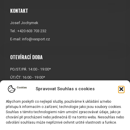
KONTAKT
Josef Jochymek
Tel.: +420 603 703 232
E-mail:
info@vasport.cz
OTEVÍRACÍ DOBA
PO/ST/PÁ: 14:00 - 19:00*
ÚT/ČT: 16:00 - 19:00*
Sobota: 9:00 - 17:00*
Spravovat Souhlas s cookies
Neděle:
Zavřeno
* Říjen, listopad a prosinec
Abychom poskytli co nejlepší služby, používáme k ukládání a/nebo
přístupu k informacím o zařízení, technologie jako jsou soubory cookies.
OTEVŘENO POUZE
PO/ST/PÁ
Souhlas s těmito technologiemi nám umožní zpracovávat údaje, jako je
chování při procházení nebo jedinečná ID na tomto webu. Nesouhlas nebo
odvolání souhlasu může nepříznivě ovlivnit určité vlastnosti a funkce.
INFORMACE