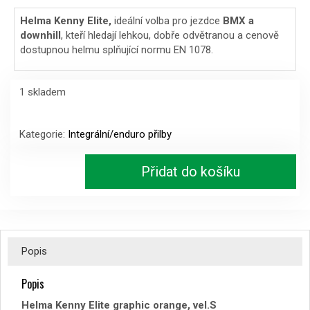
cena
cena
Helma Kenny Elite,
ideální volba pro jezdce
BMX a
downhill
, kteří hledají lehkou, dobře odvětranou a cenově
byla:
je:
dostupnou helmu splňující normu EN 1078.
2999 Kč.
2299 Kč.
1 skladem
Helma
Kenny
Kategorie:
Integrální/enduro přilby
Elite
graphic
Přidat do košíku
orange,
vel.S
množství
Popis
Popis
Helma Kenny Elite graphic orange, vel.S