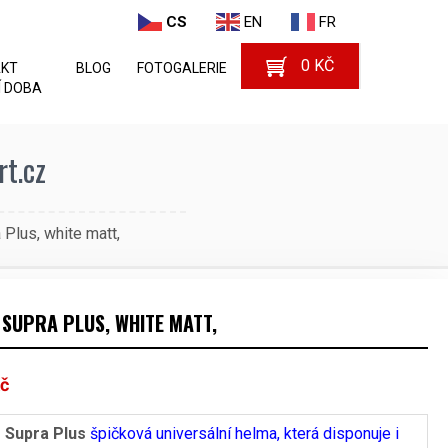
CS
EN
FR
0
KČ
AKT
BLOG
FOTOGALERIE
 DOBA
rt.cz
Plus, white matt,
SUPRA PLUS, WHITE MATT,
č
Supra Plus
špičková universální helma, která disponuje i