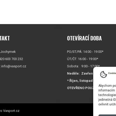
TAKT
OTEVÍRACÍ DOBA
 Jochymek
PO/ST/PÁ: 14:00 - 19:00*
+420 603 703 232
ÚT/ČT: 16:00 - 19:00*
:
info@vasport.cz
Sobota: 9:00 - 17:00*
Neděle:
Zavřeno
* Říjen, listopad a prosinec
Abychom posk
OTEVŘENO POUZE
PO/ST/P
informacím o
technologie
jedinečná I
ovlivnit urči
o Vasport.cz