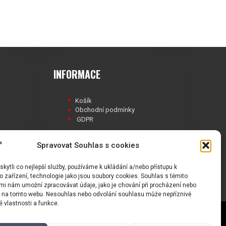
INFORMACE
Košík
Obchodní podmínky
GDPR
Spravovat Souhlas s cookies
ytli co nejlepší služby, používáme k ukládání a/nebo přístupu k
Á
 zařízení, technologie jako jsou soubory cookies. Souhlas s těmito
mi nám umožní zpracovávat údaje, jako je chování při procházení nebo
D na tomto webu. Nesouhlas nebo odvolání souhlasu může nepříznivě
té vlastnosti a funkce.