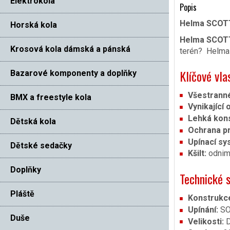
Elektrokola
Popis
Helma SCOTT 
Horská kola
Helma SCOTT
Krosová kola dámská a pánská
terén? Helma 
Klíčové vla
Bazarové komponenty a doplňky
Všestranné
BMX a freestyle kola
Vynikající 
Lehká kon
Dětská kola
Ochrana pr
Upínací sy
Dětské sedačky
Kšilt:
odnim
Doplňky
Technické s
Pláště
Konstrukc
Upínání:
SOL
Duše
Velikosti:
D