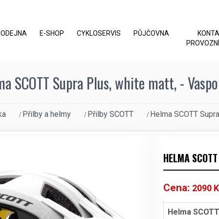
RODEJNA
E-SHOP
CYKLOSERVIS
PŮJČOVNA
KONT
PROVOZNÍ
a SCOTT Supra Plus, white matt, - Vaspo
ka
Přilby a helmy
Přilby SCOTT
Helma SCOTT Supra 
HELMA SCOTT 
Cena:
2090
K
Helma SCOTT 