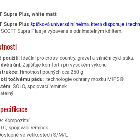
Supra Plus, white matt
 Supra Plus
špičková universální helma, která disponuje i tec
SCOTT Supra Plus je vybavena s odnímatelným kšiltem.
stnosti
 použití:
Ideální pro cross-country, gravel a silniční cyklistiku.
odvětrání:
Zajišťuje komfort i při vysokém výkonu.
strukce:
Hmotnost pouhých cca 250 g
oti točivému pádu:
technologie ochrany mozku MIPS®
stém:
SOLO, spojovací řemínek
atelný
pecifikace
e:
Kompozitní
O, spojovací řemínek
ostupné ve velikostech S/M/L