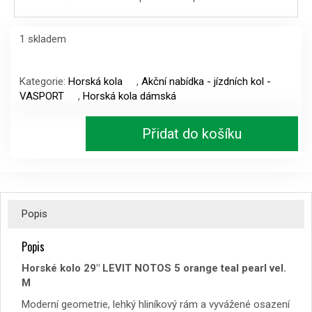
20990 Kč.
14490 Kč.
1 skladem
Horské
kolo
Kategorie:
Horská kola
,
Akční nabídka - jízdních kol -
29"
VASPORT
,
Horská kola dámská
LEVIT
NOTOS
Přidat do košíku
5
orange
teal
pearl
vel.M
množství
Popis
Popis
Horské kolo 29″ LEVIT NOTOS 5 orange teal pearl vel.
M
Moderní geometrie, lehký hliníkový rám a vyvážené osazení