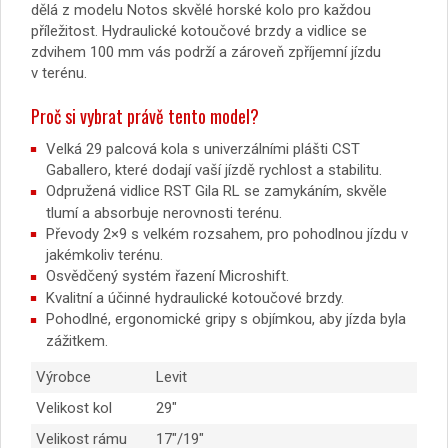
dělá z modelu Notos skvělé horské kolo pro každou
příležitost. Hydraulické kotoučové brzdy a vidlice se
zdvihem 100 mm vás podrží a zároveň zpříjemní jízdu
v terénu.
Proč si vybrat právě tento model?
Velká 29 palcová kola s univerzálními plášti CST
Gaballero, které dodají vaší jízdě rychlost a stabilitu.
Odpružená vidlice RST Gila RL se zamykáním, skvěle
tlumí a absorbuje nerovnosti terénu.
Převody 2×9 s velkém rozsahem, pro pohodlnou jízdu v
jakémkoliv terénu.
Osvědčený systém řazení Microshift.
Kvalitní a účinné hydraulické kotoučové brzdy.
Pohodlné, ergonomické gripy s objímkou, aby jízda byla
zážitkem.
Výrobce
Levit
Velikost kol
29″
Velikost rámu
17″/19″