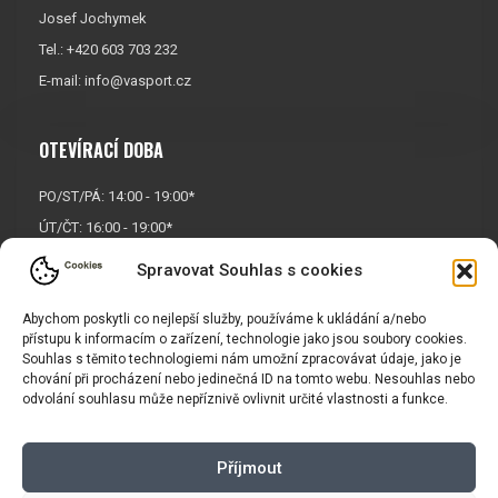
Josef Jochymek
Tel.: +420 603 703 232
E-mail:
info@vasport.cz
OTEVÍRACÍ DOBA
PO/ST/PÁ: 14:00 - 19:00*
ÚT/ČT: 16:00 - 19:00*
Sobota: 9:00 - 17:00*
Spravovat Souhlas s cookies
Neděle:
Zavřeno
Abychom poskytli co nejlepší služby, používáme k ukládání a/nebo
* Říjen, listopad a prosinec
přístupu k informacím o zařízení, technologie jako jsou soubory cookies.
OTEVŘENO POUZE
PO/ST/PÁ
Souhlas s těmito technologiemi nám umožní zpracovávat údaje, jako je
chování při procházení nebo jedinečná ID na tomto webu. Nesouhlas nebo
odvolání souhlasu může nepříznivě ovlivnit určité vlastnosti a funkce.
INFORMACE
Příjmout
Košík
Obchodní podmínky