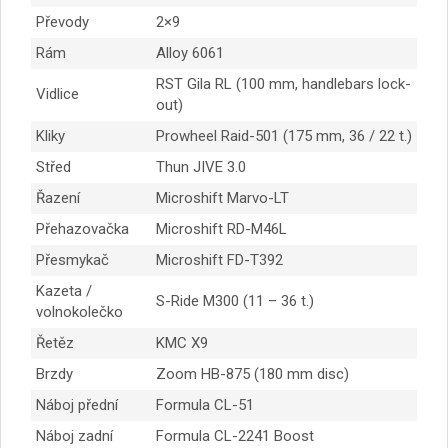
Převody
2×9
Rám
Alloy 6061
RST Gila RL (100 mm, handlebars lock-
Vidlice
out)
Kliky
Prowheel Raid-501 (175 mm, 36 / 22 t.)
Střed
Thun JIVE 3.0
Řazení
Microshift Marvo-LT
Přehazovačka
Microshift RD-M46L
Přesmykač
Microshift FD-T392
Kazeta /
S-Ride M300 (11 – 36 t.)
volnokolečko
Řetěz
KMC X9
Brzdy
Zoom HB-875 (180 mm disc)
Náboj přední
Formula CL-51
Náboj zadní
Formula CL-2241 Boost