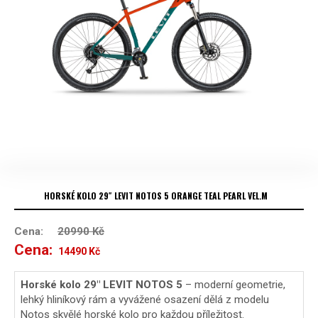
HORSKÉ KOLO 29″ LEVIT NOTOS 5 ORANGE TEAL PEARL VEL.M
Cena:
20990
Kč
Cena:
Původní
Aktuální
14490
Kč
cena
cena
Horské kolo 29″ LEVIT NOTOS 5
– moderní geometrie,
lehký hliníkový rám a vyvážené osazení dělá z modelu
byla:
je:
Notos skvělé horské kolo pro každou příležitost.